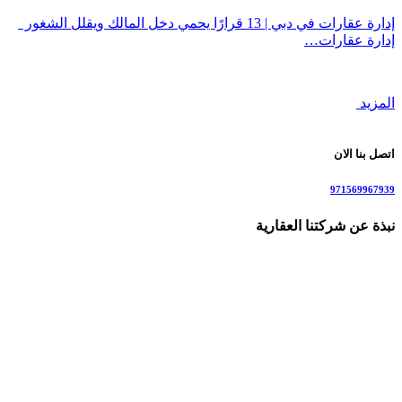
إدارة عقارات في دبي | 13 قرارًا يحمي دخل المالك ويقلل الشغور
إدارة عقارات…
المزيد
اتصل بنا الان
971569967939
نبذة عن شركتنا العقارية
نحن شركة وساطة عقارية متخصصة في بيع و شراء الشقق والفلل
في دبي وأحيائها جاهزة وتحت الإنشاء . نقدم لعملائنا أفضل العروض
الحصرية على الشقق، الفلل، الأراضي، والعقارات التجارية، رقم
للاستفسار: 00971569967939 مع توفير استشارات عقارية متميزة
لمساعدتك في اتخاذ قرارك الاستثماري الصحيح. نهدف إلى تسهيل
عمليات البيع والشراء من خلال توفير معلومات دقيقة، واستشارات
قانونية وتسويق العقارات وصولها إلى جمهور عربي وأجنبي يرغب
في الاستثمار في دبي