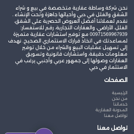
نحن شركة وساطة عقارية متخصصة في بيع و شراء
الشقق والفلل في دبي وأحيائها جاهزة وتحت الإنشاء .
نقدم لعملائنا أفضل العروض الحصرية على الشقق،
الفلل، الأراضي، والعقارات التجارية، رقم للاستفسار:
00971569967939 مع توفير استشارات عقارية متميزة
لمساعدتك في اتخاذ قرارك الاستثماري الصحيح. نهدف
إلى تسهيل عمليات البيع والشراء من خلال توفير
معلومات دقيقة، واستشارات قانونية وتسويق
العقارات وصولها إلى جمهور عربي وأجنبي يرغب في
الاستثمار في دبي
الصفحات
الرئيسية
من نحن
خدماتنا
المدونة العقارية
تواصل معنا
تواصل معنا