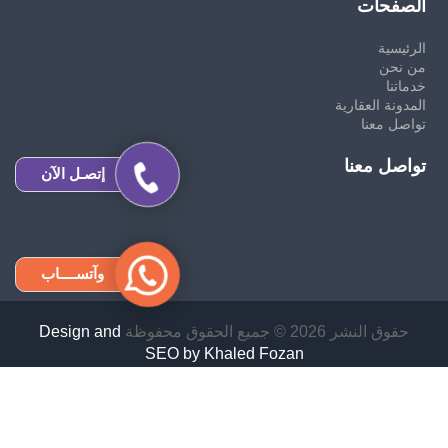
الصفحات
الرئيسية
من نحن
خدماتنا
المدونة العقارية
تواصل معنا
تواصل معنا
إتصـل الآن
وآتســــاب
حقوق النشر 2026 © جميع الحقوق محفوظة
Design and
SEO by Khaled Fozan
تدبير الشارقة
تدبير دبي
تدبير ابو ظبي