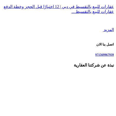
عقارات للبيع بالتقسيط في دبي | 12 اختبارًا قبل الحجز وخطة الدفع
عقارات للبيع بالتقسيط…
المزيد
اتصل بنا الان
971569967939
نبذة عن شركتنا العقارية
نحن شركة وساطة عقارية متخصصة في بيع و شراء الشقق والفلل
في دبي وأحيائها جاهزة وتحت الإنشاء . نقدم لعملائنا أفضل العروض
الحصرية على الشقق، الفلل، الأراضي، والعقارات التجارية، رقم
للاستفسار: 00971569967939 مع توفير استشارات عقارية متميزة
لمساعدتك في اتخاذ قرارك الاستثماري الصحيح. نهدف إلى تسهيل
عمليات البيع والشراء من خلال توفير معلومات دقيقة، واستشارات
قانونية وتسويق العقارات وصولها إلى جمهور عربي وأجنبي يرغب
في الاستثمار في دبي