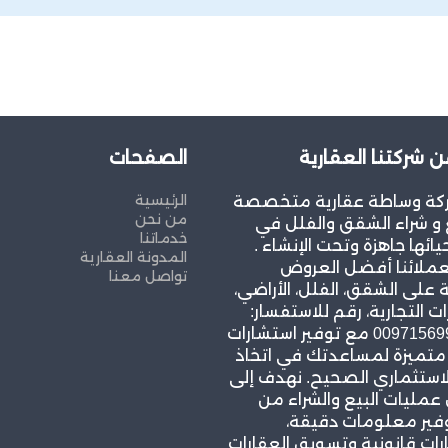
ن شركتنا العقارية
الصفحات
الرئيسية
كة وساطة عقارية متخصصة
من نحن
و شراء الشقق والفلل في
خدماتنا
يائها جاهزة وتحت الإنشاء .
المدونة العقارية
عملائنا أفضل العروض
تواصل معنا
 على الشقق، الفلل، الأراضي،
ات التجارية، رقم للاستفسار:
00971569967939 مع توفير استشارات
 متميزة لمساعدتك في اتخاذ
لاستثماري الصحيح. نهدف إلى
مليات البيع والشراء من
وفير معلومات دقيقة،
ات قانونية وتسويق العقارات