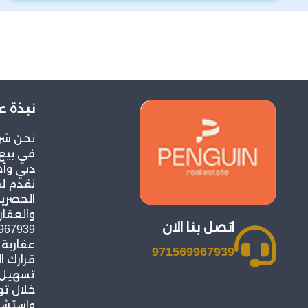
نبذة ع
نحن شر
في بيع 
دبي وأح
نقدم ل
الحصرية
والعقار
اتصل بنا الان
عقارية
971569967939
قرارك ا
تسهيل ع
خلال ت
واستشار