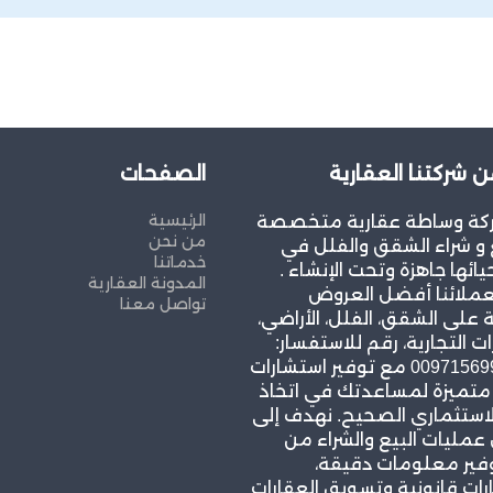
ن شركتنا العقارية
الصفحات
الرئيسية
كة وساطة عقارية متخصصة
من نحن
و شراء الشقق والفلل في
خدماتنا
يائها جاهزة وتحت الإنشاء .
المدونة العقارية
عملائنا أفضل العروض
تواصل معنا
 على الشقق، الفلل، الأراضي،
ات التجارية، رقم للاستفسار:
00971569967939 مع توفير استشارات
 متميزة لمساعدتك في اتخاذ
لاستثماري الصحيح. نهدف إلى
مليات البيع والشراء من
وفير معلومات دقيقة،
ات قانونية وتسويق العقارات