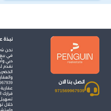
نبذة ع
نحن شر
في بيع 
دبي وأح
نقدم ل
الحصرية
والعقار
اتصل بنا الان
عقارية
971569967939
قرارك ا
تسهيل ع
خلال ت
واستشار