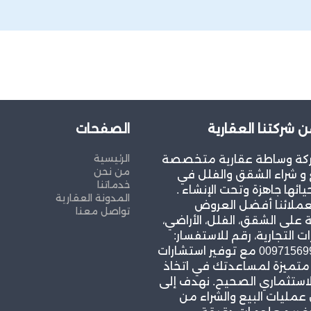
ن شركتنا العقارية
الصفحات
الرئيسية
كة وساطة عقارية متخصصة
من نحن
و شراء الشقق والفلل في
خدماتنا
يائها جاهزة وتحت الإنشاء .
المدونة العقارية
عملائنا أفضل العروض
تواصل معنا
 على الشقق، الفلل، الأراضي،
ات التجارية، رقم للاستفسار:
00971569967939 مع توفير استشارات
 متميزة لمساعدتك في اتخاذ
لاستثماري الصحيح. نهدف إلى
مليات البيع والشراء من