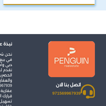
نبذة ع
نحن شر
في بيع 
دبي وأح
نقدم ل
الحصرية
والعقار
اتصل بنا الان
عقارية
971569967939
قرارك ا
تسهيل ع