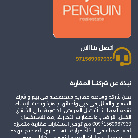
اتصل بنا الان
971569967939
نبذة عن شركتنا العقارية
نحن شركة وساطة عقارية متخصصة في بيع و شراء
الشقق والفلل في دبي وأحيائها جاهزة وتحت الإنشاء .
نقدم لعملائنا أفضل العروض الحصرية على الشقق،
الفلل، الأراضي، والعقارات التجارية، رقم للاستفسار:
00971569967939 مع توفير استشارات عقارية متميزة
لمساعدتك في اتخاذ قرارك الاستثماري الصحيح. نهدف
إلى تسهيل عمليات البيع والشراء من خلال توفير