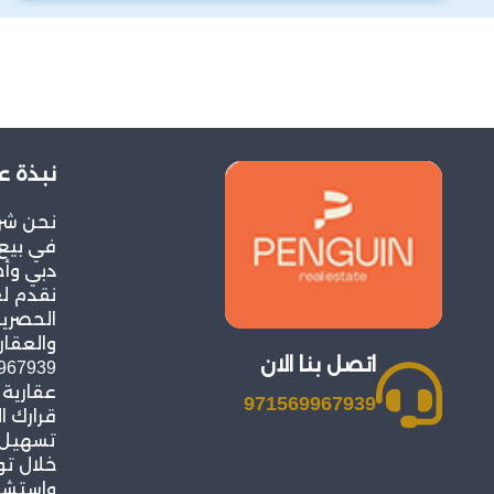
نبذة ع
نحن شر
في بيع 
دبي وأح
نقدم ل
الحصرية
والعقار
اتصل بنا الان
عقارية
971569967939
قرارك ا
تسهيل ع
خلال ت
واستشار