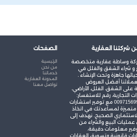
ن شركتنا العقارية
الصفحات
الرئيسية
كة وساطة عقارية متخصصة
من نحن
و شراء الشقق والفلل في
خدماتنا
يائها جاهزة وتحت الإنشاء .
المدونة العقارية
عملائنا أفضل العروض
تواصل معنا
 على الشقق، الفلل، الأراضي،
ات التجارية، رقم للاستفسار:
00971569967939 مع توفير استشارات
 متميزة لمساعدتك في اتخاذ
لاستثماري الصحيح. نهدف إلى
مليات البيع والشراء من
وفير معلومات دقيقة،
ات قانونية وتسويق العقارات