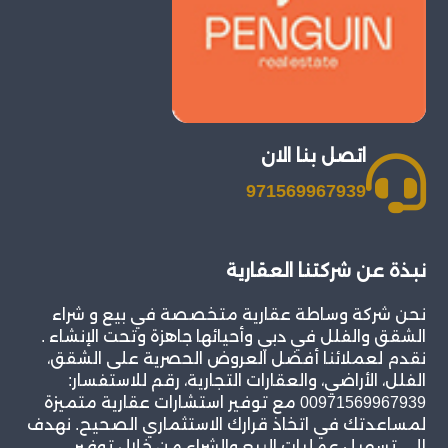
اتصل بنا الان
971569967939
نبذة عن شركتنا العقارية
نحن شركة وساطة عقارية متخصصة في بيع و شراء
الشقق والفلل في دبي وأحيائها جاهزة وتحت الإنشاء .
نقدم لعملائنا أفضل العروض الحصرية على الشقق،
الفلل، الأراضي، والعقارات التجارية، رقم للاستفسار:
00971569967939 مع توفير استشارات عقارية متميزة
لمساعدتك في اتخاذ قرارك الاستثماري الصحيح. نهدف
إلى تسهيل عمليات البيع والشراء من خلال توفير