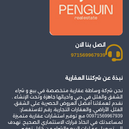
اتصل بنا الان
971569967939
نبذة عن شركتنا العقارية
نحن شركة وساطة عقارية متخصصة في بيع و شراء
الشقق والفلل في دبي وأحيائها جاهزة وتحت الإنشاء .
نقدم لعملائنا أفضل العروض الحصرية على الشقق،
الفلل، الأراضي، والعقارات التجارية، رقم للاستفسار:
00971569967939 مع توفير استشارات عقارية متميزة
لمساعدتك في اتخاذ قرارك الاستثماري الصحيح. نهدف
إلى تسهيل عمليات البيع والشراء من خلال توفير