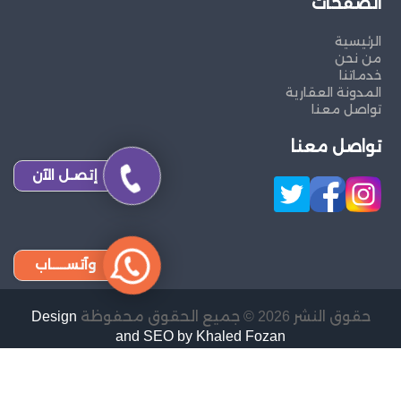
الصفحات
الرئيسية
من نحن
خدماتنا
المدونة العقارية
تواصل معنا
تواصل معنا
إتصـل الآن
وآتســــاب
حقوق النشر 2026 © جميع الحقوق محفوظة
Design
and SEO by Khaled Fozan
تدبير الشارقة
تدبير دبي