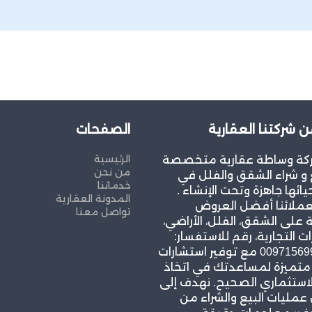
ن شركتنا العقارية
الصفحات
الرئيسية
كة وساطة عقارية متخصصة
من نحن
و شراء الشقق والفلل في
خدماتنا
يائها جاهزة وتحت الإنشاء .
المدونة العقارية
عملائنا أفضل العروض
تواصل معنا
 على الشقق، الفلل، الأراضي،
ات التجارية، رقم للاستفسار:
00971569967939 مع توفير استشارات
 متميزة لمساعدتك في اتخاذ
لاستثماري الصحيح. نهدف إلى
مليات البيع والشراء من