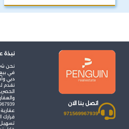
نبذة ع
نحن شر
في بيع 
دبي وأح
نقدم ل
الحصرية
والعقار
اتصل بنا الان
عقارية
971569967939
قرارك ا
تسهيل ع