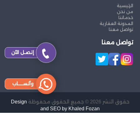
الرئيسية
من نحن
خدماتنا
المدونة العقارية
تواصل معنا
تواصل معنا
إتصـل الآن
وآتســــاب
حقوق النشر 2026 © جميع الحقوق محفوظة
Design
and SEO by Khaled Fozan
تدبير الشارقة
تدبير دبي
تدبير ابو ظبي