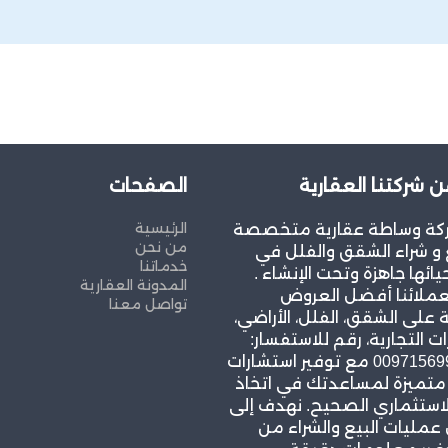
ن شركتنا العقارية
الصفحات
الرئيسية
كة وساطة عقارية متخصصة
من نحن
و شراء الشقق والفلل في
خدماتنا
يائها جاهزة وتحت الإنشاء .
المدونة العقارية
عملائنا أفضل العروض
تواصل معنا
 على الشقق، الفلل، الأراضي،
ات التجارية، رقم للاستفسار:
00971569967939 مع توفير استشارات
 متميزة لمساعدتك في اتخاذ
لاستثماري الصحيح. نهدف إلى
مليات البيع والشراء من