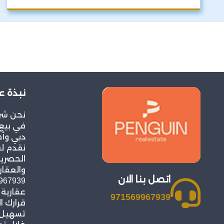
نبذة ع
نحن شر
في بيع 
دبي وأح
نقدم ل
الحصرية
والعقار
اتصل بنا الان
عقارية
971569967939
قرارك ا
تسهيل ع