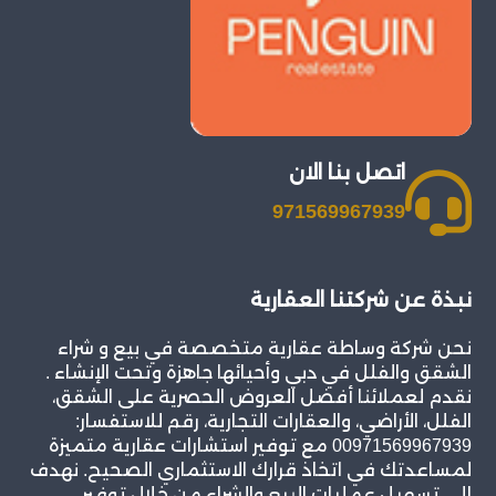
اتصل بنا الان
971569967939
نبذة عن شركتنا العقارية
نحن شركة وساطة عقارية متخصصة في بيع و شراء
الشقق والفلل في دبي وأحيائها جاهزة وتحت الإنشاء .
نقدم لعملائنا أفضل العروض الحصرية على الشقق،
الفلل، الأراضي، والعقارات التجارية، رقم للاستفسار:
00971569967939 مع توفير استشارات عقارية متميزة
لمساعدتك في اتخاذ قرارك الاستثماري الصحيح. نهدف
إلى تسهيل عمليات البيع والشراء من خلال توفير