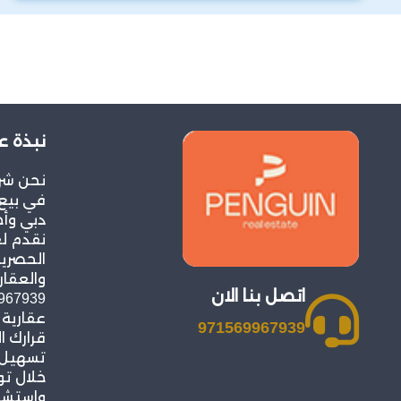
نبذة ع
نحن شر
في بيع 
دبي وأح
نقدم ل
الحصرية
والعقار
اتصل بنا الان
عقارية
971569967939
قرارك ا
تسهيل ع
خلال ت
واستشار