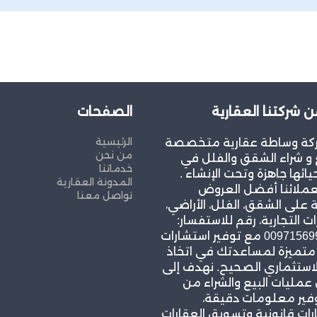
ن شركتنا العقارية
الصفحات
الرئيسية
كة وساطة عقارية متخصصة
من نحن
و شراء الشقق والفلل في
خدماتنا
يائها جاهزة وتحت الإنشاء .
المدونة العقارية
عملائنا أفضل العروض
تواصل معنا
 على الشقق، الفلل، الأراضي،
ات التجارية، رقم للاستفسار:
00971569967939 مع توفير استشارات
 متميزة لمساعدتك في اتخاذ
لاستثماري الصحيح. نهدف إلى
مليات البيع والشراء من
وفير معلومات دقيقة،
ات قانونية وتسويق العقارات