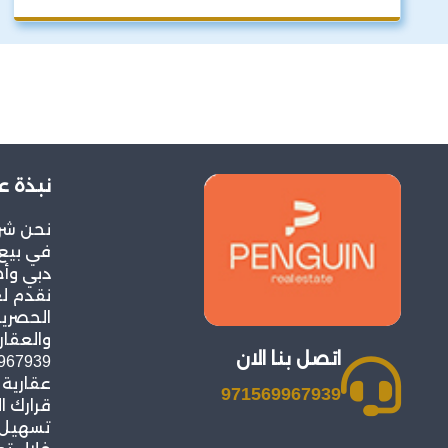
نبذة ع
نحن شر
في بيع 
دبي وأح
نقدم ل
الحصرية
والعقار
اتصل بنا الان
عقارية
971569967939
قرارك ا
تسهيل ع