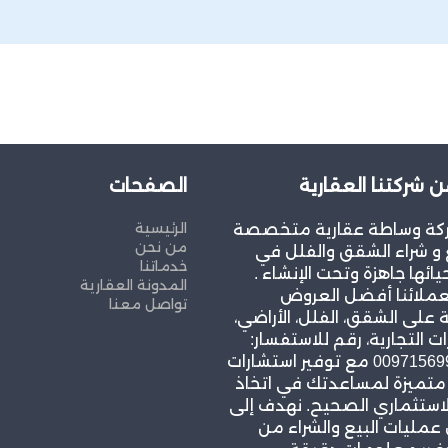
ن شركتنا العقارية
الصفحات
الرئيسية
كة وساطة عقارية متخصصة
من نحن
و شراء الشقق والفلل في
خدماتنا
يائها جاهزة وتحت الإنشاء .
المدونة العقارية
عملائنا أفضل العروض
تواصل معنا
 على الشقق، الفلل، الأراضي،
ات التجارية، رقم للاستفسار:
00971569967939 مع توفير استشارات
 متميزة لمساعدتك في اتخاذ
لاستثماري الصحيح. نهدف إلى
مليات البيع والشراء من