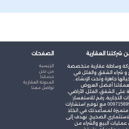
ن شركتنا العقارية
الصفحات
الرئيسية
كة وساطة عقارية متخصصة
من نحن
و شراء الشقق والفلل في
خدماتنا
يائها جاهزة وتحت الإنشاء .
المدونة العقارية
عملائنا أفضل العروض
تواصل معنا
 على الشقق، الفلل، الأراضي،
ات التجارية، رقم للاستفسار:
00971569967939 مع توفير استشارات
 متميزة لمساعدتك في اتخاذ
لاستثماري الصحيح. نهدف إلى
مليات البيع والشراء من