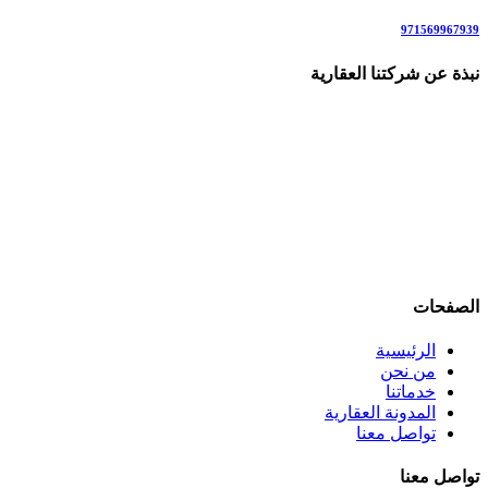
971569967939
نبذة عن شركتنا العقارية
نحن شركة وساطة عقارية متخصصة في بيع و شراء الشقق والفلل
في دبي وأحيائها جاهزة وتحت الإنشاء . نقدم لعملائنا أفضل العروض
الحصرية على الشقق، الفلل، الأراضي، والعقارات التجارية، رقم
للاستفسار: 00971569967939 مع توفير استشارات عقارية متميزة
لمساعدتك في اتخاذ قرارك الاستثماري الصحيح. نهدف إلى تسهيل
عمليات البيع والشراء من خلال توفير معلومات دقيقة، واستشارات
قانونية وتسويق العقارات وصولها إلى جمهور عربي وأجنبي يرغب
في الاستثمار في دبي
الصفحات
الرئيسية
من نحن
خدماتنا
المدونة العقارية
تواصل معنا
تواصل معنا