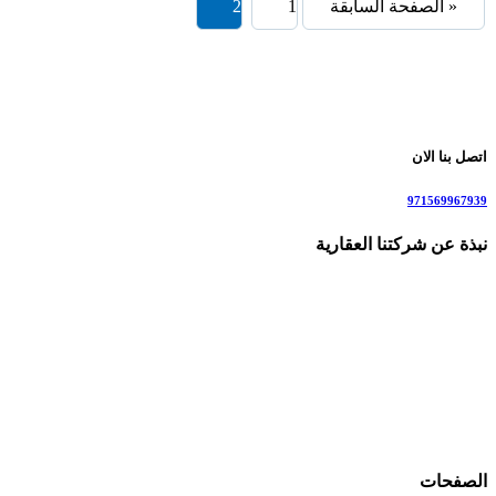
« الصفحة السابقة
1
2
اتصل بنا الان
971569967939
نبذة عن شركتنا العقارية
نحن شركة وساطة عقارية متخصصة في بيع و شراء الشقق والفلل
في دبي وأحيائها جاهزة وتحت الإنشاء . نقدم لعملائنا أفضل العروض
الحصرية على الشقق، الفلل، الأراضي، والعقارات التجارية، رقم
للاستفسار: 00971569967939 مع توفير استشارات عقارية متميزة
لمساعدتك في اتخاذ قرارك الاستثماري الصحيح. نهدف إلى تسهيل
عمليات البيع والشراء من خلال توفير معلومات دقيقة، واستشارات
قانونية وتسويق العقارات وصولها إلى جمهور عربي وأجنبي يرغب
في الاستثمار في دبي
الصفحات