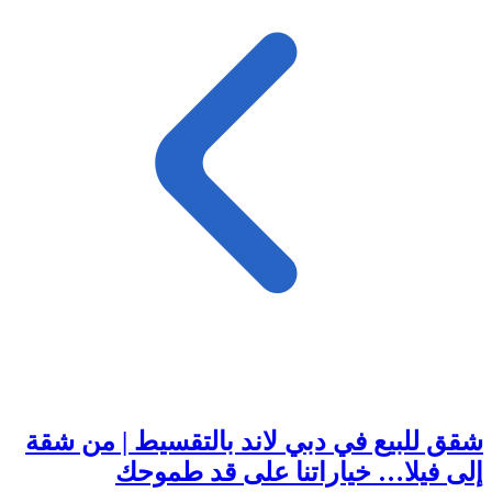
شقق للبيع في دبي لاند بالتقسيط | من شقة
إلى فيلا… خياراتنا على قد طموحك