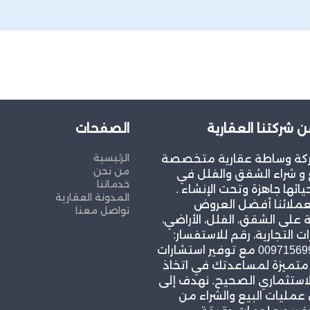
ن شركتنا العقارية
الصفحات
الرئيسية
كة وساطة عقارية متخصصة
من نحن
و شراء الشقق والفلل في
خدماتنا
يائها جاهزة وتحت الإنشاء .
المدونة العقارية
عملائنا أفضل العروض
تواصل معنا
 على الشقق، الفلل، الأراضي،
ات التجارية، رقم للاستفسار:
00971569967939 مع توفير استشارات
 متميزة لمساعدتك في اتخاذ
لاستثماري الصحيح. نهدف إلى
مليات البيع والشراء من