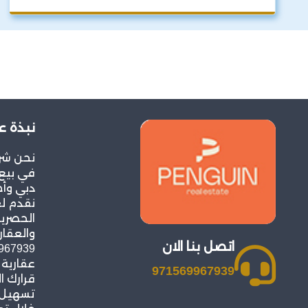
نبذة ع
نحن شر
في بيع 
دبي وأح
نقدم ل
الحصرية
والعقار
اتصل بنا الان
عقارية
971569967939
قرارك ا
تسهيل ع