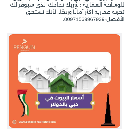
للوساطة العقارية ؛ شريك نجاحك الذي سيوفر لك
تجربة عقارية أكثر أمانًا وربحًا.. لأنك تستحق
الأفضل-00971569967939.