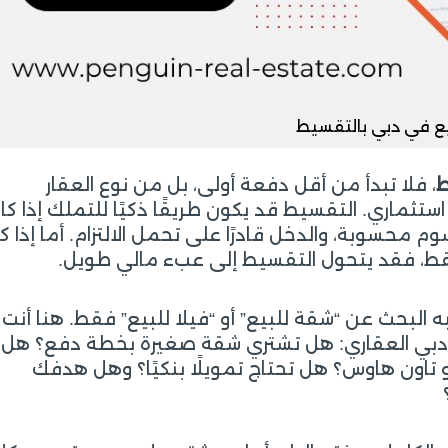
يع في دبي بالتقسيط
ط
، فلا تبدأ من أقل دفعة أولى، بل من نوع العقار
ستثماري. التقسيط قد يكون طريقًا ذكيًا للتملك إذا كا
م محسوبة، والدخل قادرًا على تحمل الالتزام. أما إذا ك
قط، فقد يتحول التقسيط إلى عبء مالي طويل.
ه البحث عن “شقة للبيع” أو “فيلا للبيع” فقط. هنا أنت ل
 سوق دبي العقاري: هل تشتري شقة صغيرة بخطة دفع؟ هل
 تاون هاوس؟ هل تحتاج تمويلًا بنكيًا؟ وهل هدفك