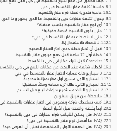
كيف تتحقق من عقار للبيع بالتقسيط في دبي قبل دفع العرب
حاسبة تكلفة عقار بالتقسيط في دبي
حاسبة تقديرية لخطة شراء عقار بالتقسيط
جدول تكلفة عقارات دبي بالتقسيط: ما الذي يظهر وما الذي 
أي نوع عقار بالتقسيط يناسب هدفك؟
متى يكون التقسيط فرصة حقيقية؟
متى لا ننصحك بعقار بالتقسيط في دبي؟
لا ننصحك بالاستعجال إذا:
قبل أن تختار خطة دفع، اختر العقار الصحيح
خطة أول 72 ساعة قبل دفع عربون عقار بالتقسيط
Checklist قبل شراء عقار في دبي بالتقسيط
أخطاء شائعة عند البحث عن عقارات للبيع في دبي بالتقسي
3 سيناريوهات عملية لاختيار عقار بالتقسيط في دبي
السيناريو الأول: مشتري أول عقار بميزانية محدودة
السيناريو الثاني: عائلة تريد مساحة وسكنًا مستقبليًا
السيناريو الثالث: مستثمر يريد إعادة البيع قبل التسليم
ملاحظة من فريق بينغوين
كيف تساعدك شركة بينغوين في اختيار عقارات بالتقسيط في
ابدأ بخطة واضحة قبل اختيار العقار
FAQ: هل يمكن للأجانب شراء عقارات في دبي بالتقسيط؟
FAQ: ما أفضل نوع عقار بالتقسيط في دبي؟
FAQ: هل الدفعة الأولى المنخفضة تعني أن العرض جيد؟