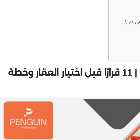
عقارات للبيع في دبي بالتقسيط | 11 قرارًا قبل اختيار العقار وخطة