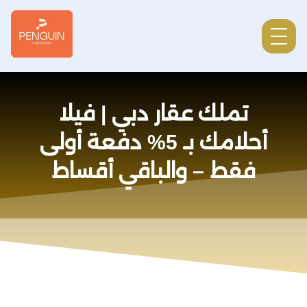
تملك عقار دبي | فيلا
أحلامك بـ 5% دفعة أولى
فقط – والباقي أقساط