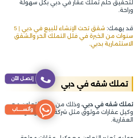
لتحقيق حلم تملك عقار في دبي بكل سهولة
وراحة.
قد يهمك:
شقق تحت الإنشاء للبيع في دبي | 5
سنوات من الخبرة في فلل التملك الحر والشقق
الاستثمارية بدبي.
إتصـل الآن
تملك شقه في دبي
تملك شقه في دبي،
وذلك من خلال التعاون مع
وآتســــاب
وكيل عقارات موثوق مثل شركة بنغوين للوساطة
العقارية.