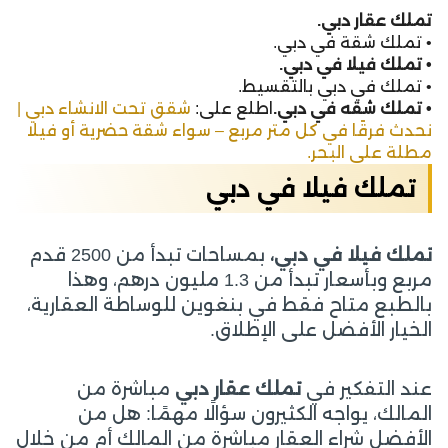
تملك عقار دبي.
• تملك شقة في دبي.
• تملك فيلا في دبي.
• تملك في دبي بالتقسيط.
• تملك شقه في دبي.
اطلع على:
شقق تحت الانشاء دبي |
نحدث فرقًا في كل متر مربع – سواء شقة حضرية أو فيلا
مطلة على البحر.
تملك فيلا في دبي
تملك فيلا في دبي،
بمساحات تبدأ من 2500 قدم
مربع وبأسعار تبدأ من 1.3 مليون درهم، وهذا
بالطبع متاح فقط في بنغوين للوساطة العقارية،
الخيار الأفضل على الإطلاق.
عند التفكير في
تملك عقار دبي
مباشرة من
المالك، يواجه الكثيرون سؤالًا مهمًا: هل من
الأفضل شراء العقار مباشرة من المالك أم من خلال