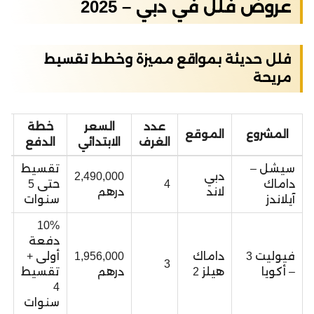
عروض فلل في دبي – 2025
فلل حديثة بمواقع مميزة وخطط تقسيط
مريحة
عدد
السعر
خطة
ال
المشروع
الموقع
الغرف
الابتدائي
الدفع
(
سيشل –
تقسيط
دبي
2,490,000
داماك
4
حتى 5
64
لاند
درهم
آيلاندز
سنوات
10%
دفعة
فيوليت 3
داماك
1,956,000
أولى +
52
3
– أكويا
هيلز 2
درهم
تقسيط
4
سنوات