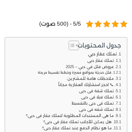
5/5 - (500 صوت)
جدول المحتويات
تملك عقار دبي
تملك عقار دبي
عروض فلل في دبي – 2025
فلل حديثة بمواقع مميزة وخطط تقسيط مريحة
ملاحظات هامة للمشترين:
📞 احجز استشارتك العقارية مجاناً
تملك شقة في دبي
تملك فيلا في دبي
تملك في دبي بالتقسيط
تملك شقه في دبي
ما هي المستندات المطلوبة لتملك عقار في دبي؟
هل يمكن للأجانب تملك عقار في دبي؟
ما هو نظام الدفع عند تملك عقار دبي؟