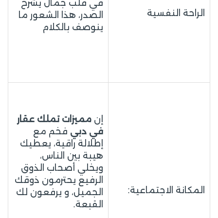
في قلب جمال يشرح
الراحة النفسية
الصدر، هذا الشعور ما
ينوصف بالكلام
إن
مميزات تملك عقار
في دبي
فخم مع
إطلالة راقية، يعطيك
هيبة بين الناس،
ويخلي أصحاب الذوق
الرفيع يحترمون ذوقك
المكانة الاجتماعية:
الجميل، و يرفعون لك
القبعة.