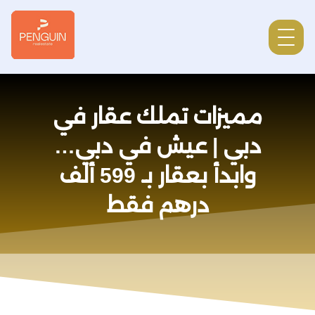
مميزات تملك عقار في
دبي | عيش في دبي…
وابدأ بعقار بـ 599 ألف
درهم فقط