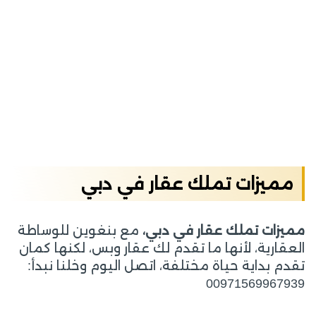
مميزات تملك عقار في دبي
مميزات تملك عقار في دبي،
مع بنغوين للوساطة
العقارية، لأنها ما تقدم لك عقار وبس، لكنها كمان
تقدم بداية حياة مختلفة، اتصل اليوم وخلنا نبدأ:
00971569967939