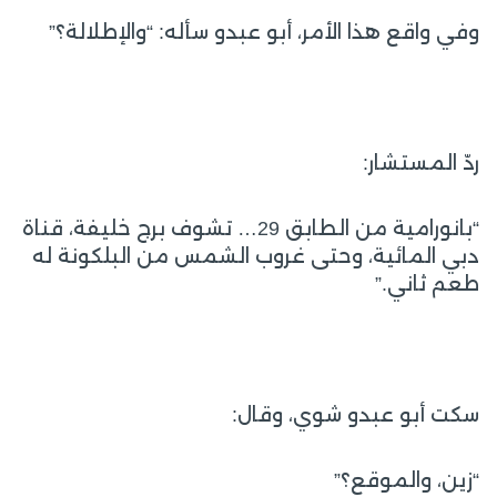
وفي واقع هذا الأمر، أبو عبدو سأله: “والإطلالة؟”
ردّ المستشار:
“بانورامية من الطابق 29… تشوف برج خليفة، قناة
دبي المائية، وحتى غروب الشمس من البلكونة له
طعم ثاني.”
سكت أبو عبدو شوي، وقال:
“زين، والموقع؟”