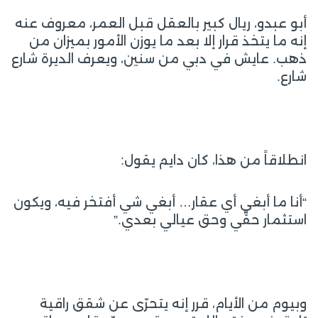
أبو عبدو، ريال كبير بالعقل قبل العمر، معروف عنه
إنه ما يتخذ قرار إلا بعد ما يوزن الأمور بميزان من
ذهب. عايش في دبي من سنين، ويعرف الديرة شارع
شارع.
انطلاقاً من هذا، كان دايم يقول:
“أنا ما أبغي أي عقار… أبغي شي أفتخر فيه، ويكون
استثمار حقّي وحق عيالي بعدي.”
وبيوم من الأيام، قرر إنه يتحرّى عن شقق راقية