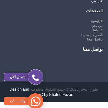
في دبي
الصفحات
الرئيسية
من نحن
خدماتنا
المدونة العقارية
تواصل معنا
تواصل معنا
إتصـل الآن
حقوق النشر 2026 © جميع الحقوق محفوظة
Design and
SEO by Khaled Fozan
وآتســــاب
تدبير الشارقة