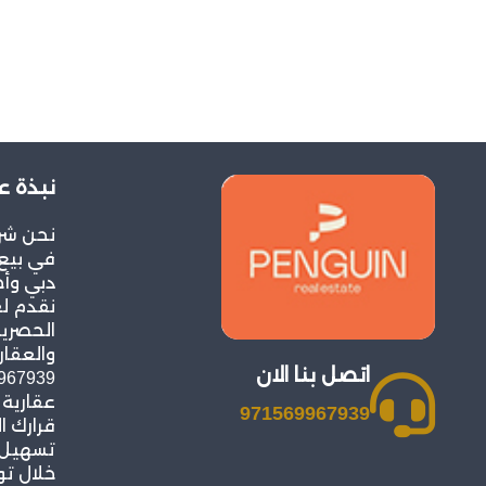
نبذة ع
نحن شر
في بيع 
دبي وأح
نقدم ل
الحصرية
والعقار
اتصل بنا الان
عقارية
971569967939
قرارك ا
تسهيل ع
خلال ت