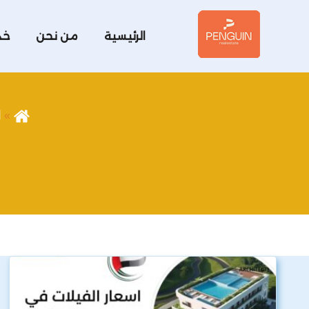
الرئيسية
من نحن
خد
ا