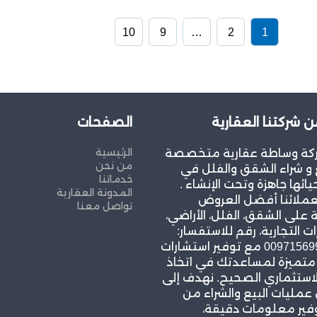
10
9
…
2
1
ن شركتنا العقارية
الصفحات
الرئيسية
كة وساطة عقارية متخصصة
من نحن
و شراء الشقق والفلل في
خدماتنا
يائها جاهزة وتحت الإنشاء .
المدونة العقارية
عملائنا أفضل العروض
تواصل معنا
 على الشقق، الفلل، الأراضي،
ات التجارية، رقم للاستفسار:
00971569967939 مع توفير استشارات
 متميزة لمساعدتك في اتخاذ
لاستثماري الصحيح. نهدف إلى
مليات البيع والشراء من
وفير معلومات دقيقة،