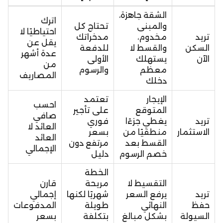
الشقة جاهزة،
اترك
والمبنى
تحتاج كل
احتياطيًا لا
تريد
مخدوم،
مدخراتك
يقل عن
السكن
والقسط لا
للدفعة
عدة أشهر
الآن
يستهلك
الأولى
من
معظم
والرسوم
المصاريف
دخلك
الإيجار
تعتمد
احسب
المتوقع
على تأجير
صافي
تريد
يغطي جزءًا
فوري
العائد لا
الاستثمار
منطقيًا من
بسعر
العائد
القسط بعد
مرتفع دون
الإجمالي
خصم الرسوم
دليل
الخطة
التقسيط لا
مريحة
قارن
تريد
يرفع السعر
شهريًا لكنها
إجمالي
حفظ
النهائي
طويلة
المدفوعات
السيولة
بشكل مبالغ
بتكلفة
بسعر