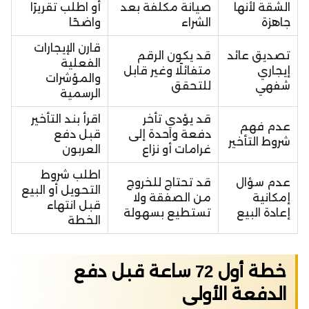
الشقة لأنها
صيانة مكلفة بعد
أو اطلب تقريرًا
جاهزة
الشراء
واضحًا
قارن الإيجارات
تصديق عائد
قد يكون الرقم
الفعلية
إيجاري
متفائلًا وغير قابل
والمؤشرات
شفهي
للتحقق
الرسمية
قد يؤدي تأخر
اقرأ بند التأخير
عدم فهم
دفعة واحدة إلى
قبل دفع
شروط التأخير
غرامات أو نزاع
العربون
اطلب شروط
عدم سؤال
قد تحتاج للخروج
التحويل أو البيع
إمكانية
من الصفقة ولا
قبل انتهاء
إعادة البيع
تستطيع بسهولة
الخطة
خطة أول 72 ساعة قبل دفع
الدفعة الأولى