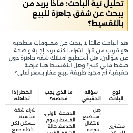
تحليل نية الباحث: ماذا يريد من
يبحث عن شقق جاهزة للبيع
بالتقسيط؟
هذا الباحث غالبًا لا يبحث عن معلومات سطحية.
هو قريب من قرار الشراء، لكنه يريد إجابة واضحة
عن سؤالين: هل أستطيع امتلاك شقة جاهزة دون
ضغط مالي كبير؟ وهل التقسيط هنا فرصة
حقيقية أم مجرد طريقة لبيع عقار بسعر أعلى؟
نوع
سؤاله
ما الذي يجب
الخطر إذا
الباحث
الحقيقي
فحصه؟
تجاهله
هل
شراء شقة
الدفعة الأولى،
أستطيع
مناسبة
القسط، رسوم
الانتقال
للسكن لكن
مشتري
الخدمة، حالة
بسرعة
بخطة دفع
للسكن
الشقة، القرب