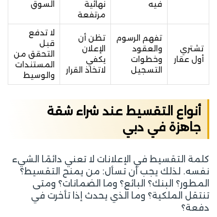
فيه
نهائية
السوق
مرتفعة
لا تدفع
تفهم الرسوم
تظن أن
قبل
تشتري
والعقود
الإعلان
التحقق من
أول عقار
وخطوات
يكفي
المستندات
التسجيل
لاتخاذ القرار
والوسيط
أنواع التقسيط عند شراء شقة
جاهزة في دبي
كلمة التقسيط في الإعلانات لا تعني دائمًا الشيء
نفسه. لذلك يجب أن تسأل: من يمنح التقسيط؟
المطور؟ البنك؟ البائع؟ وما الضمانات؟ ومتى
تنتقل الملكية؟ وما الذي يحدث إذا تأخرت في
دفعة؟