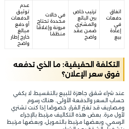
عدم
اتفاق
ترتيب خاص
توثيق
في حالات
دفعات
بين البائع
الدفعات
محددة تحتاج
في
والمشتري
أو دفع
مرونة وإغلاقًا
إعادة
ضمن عقد
مبالغ
منظمًا
بيع
واضح
خارج إطار
واضح
التكلفة الحقيقية: ما الذي تدفعه
فوق سعر الإعلان؟
عند شراء شقق جاهزة للبيع بالتقسيط، لا يكفي
حساب السعر والدفعة الأولى. هناك رسوم
ومصاريف قد تغيّر القرار، خصوصًا إذا كنت تشتري
لأول مرة. بعض هذه التكاليف مرتبط بالإجراء
الرسمي، وبعضها مرتبط بالتمويل، وبعضها مرتبط