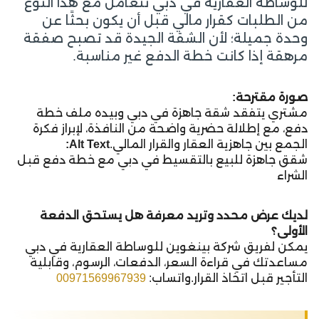
للوساطة العقارية في دبي تتعامل مع هذا النوع
من الطلبات كقرار مالي قبل أن يكون بحثًا عن
وحدة جميلة؛ لأن الشقة الجيدة قد تصبح صفقة
مرهقة إذا كانت خطة الدفع غير مناسبة.
صورة مقترحة:
مشتري يتفقد شقة جاهزة في دبي وبيده ملف خطة
دفع، مع إطلالة حضرية واضحة من النافذة، لإبراز فكرة
الجمع بين جاهزية العقار والقرار المالي.
Alt Text:
شقق جاهزة للبيع بالتقسيط في دبي مع خطة دفع قبل
الشراء
لديك عرض محدد وتريد معرفة هل يستحق الدفعة
الأولى؟
يمكن لفريق شركة بينغوين للوساطة العقارية في دبي
مساعدتك في قراءة السعر، الدفعات، الرسوم، وقابلية
التأجير قبل اتخاذ القرار.واتساب:
00971569967939