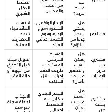
مع
تضغط
من العمل
قسط
الدخل
والمدارس
مريح؟
الشهري
هل
الإيجار الواقعي،
احتساب
يغطي
الشغور، رسوم
العائد قبل
مستثمر
الإيجار
الإدارة، رسوم
خصم
جزءًا من
الخدمة، صافي
المصاريف
الالتزام؟
العائد
الفعلية
هل
الوسيط
مشتري
يمكن
المرخص،
تحويل مبلغ
من
الشراء
المستندات،
قبل التحقق
خارج
والتحقق
طريقة الدفع،
من الجهة أو
الإمارات
عن بعد
إجراءات نقل
حالة العقار
بأمان؟
الملكية
هل
السعر النقدي
السعر
الانجذاب
مشتري
مقابل سعر
مناسب
لخطة سهلة
يبحث
التقسيط،
أم أن
مع سعر
عن
إجمالي