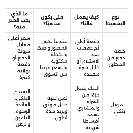
ما الذي
نوع
كيف يعمل
متى يكون
يجب الحذر
التقسيط
غالبًا؟
مناسبًا؟
منه؟
سعر أعلى
دفعة أولى
عندما يكون
مقابل
ثم دفعات
المطور واضحًا
خطة
مرونة
بعد
والخطة
دفع من
الدفع أو
الاستلام أو
مكتوبة
المطور
دفعة
خلال فترة
والسعر قريبًا
نهائية
محددة
من السوق
كبيرة
البنك يمول
التقييم
جزءًا من
لمن لديه
البنكي،
الشراء
تمويل
دخل موثق
الفائدة،
والمشتري
بنكي
ويريد مدة
الرسوم،
يسدد
أطول
التأمين،
أقساطًا
والرهن
شهرية