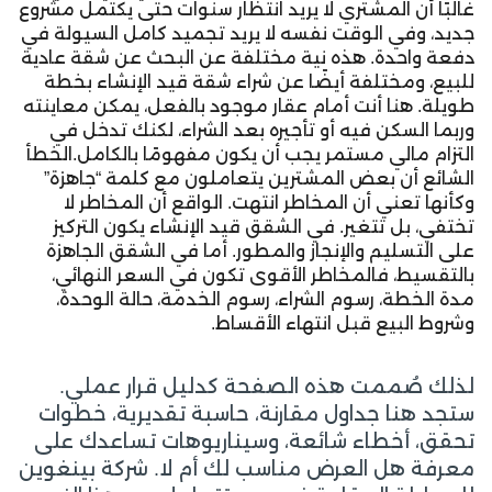
غالبًا أن المشتري لا يريد انتظار سنوات حتى يكتمل مشروع
جديد، وفي الوقت نفسه لا يريد تجميد كامل السيولة في
دفعة واحدة. هذه نية مختلفة عن البحث عن شقة عادية
للبيع، ومختلفة أيضًا عن شراء شقة قيد الإنشاء بخطة
طويلة. هنا أنت أمام عقار موجود بالفعل، يمكن معاينته
وربما السكن فيه أو تأجيره بعد الشراء، لكنك تدخل في
التزام مالي مستمر يجب أن يكون مفهومًا بالكامل.الخطأ
الشائع أن بعض المشترين يتعاملون مع كلمة “جاهزة”
وكأنها تعني أن المخاطر انتهت. الواقع أن المخاطر لا
تختفي، بل تتغير. في الشقق قيد الإنشاء يكون التركيز
على التسليم والإنجاز والمطور. أما في الشقق الجاهزة
بالتقسيط، فالمخاطر الأقوى تكون في السعر النهائي،
مدة الخطة، رسوم الشراء، رسوم الخدمة، حالة الوحدة،
وشروط البيع قبل انتهاء الأقساط.
لذلك صُممت هذه الصفحة كدليل قرار عملي.
ستجد هنا جداول مقارنة، حاسبة تقديرية، خطوات
تحقق، أخطاء شائعة، وسيناريوهات تساعدك على
معرفة هل العرض مناسب لك أم لا. شركة بينغوين