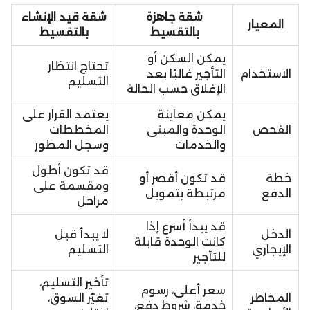
شقة جاهزة
شقة قيد الإنشاء
المعيار
بالتقسيط
بالتقسيط
يمكن السكن أو
تحتاج انتظار
الاستخدام
التأجير غالبًا بعد
التسليم
الإغلاق حسب الحالة
يمكن معاينة
يعتمد القرار على
الفحص
الوحدة والمبنى
المخططات
والخدمات
وسجل المطور
قد تكون أطول
خطة
قد تكون أقصر أو
ومقسمة على
الدفع
مرتبطة بتمويل
مراحل
قد يبدأ أسرع إذا
الدخل
لا يبدأ قبل
كانت الوحدة قابلة
الإيجاري
التسليم
للتأجير
تأخير التسليم،
سعر أعلى، رسوم
المخاطر
تغيّر السوق،
خدمة، شروط دفع،