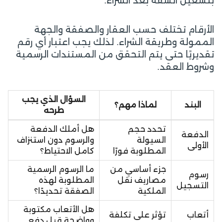
بتشغيل الشقة بعد الشراء.
الأرقام تختلف حسب العقار والصفقة والجهة
الممولة وطريقة الشراء. لذلك يجب اعتبار أي رقم
تقديريًا حتى يتم التحقق من المستندات الرسمية
وشروط العقد.
السؤال الذي يجب
البند
لماذا مهم؟
طرحه
تحدد حجم
هل أملك الدفعة
الدفعة
السيولة
والرسوم دون استنزاف
الأولى
المطلوبة فورًا
كامل الاحتياط؟
جزء أساسي من
ما الرسوم الرسمية
رسوم
مصاريف نقل
المطلوبة لهذه
التسجيل
الملكية
الصفقة تحديدًا؟
هل الأتعاب مكتوبة
أتعاب
تؤثر على تكلفة
وواضحة قبل دفع