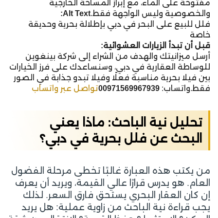
مفتوحة على الماء، مع إبراز المساحة الخارجية
والخصوصية وليس الواجهة فقط.
Alt Text:
فلل للبيع على البحر في دبي بإطلالة بحرية وحديقة
خاصة
قبل أن تبدأ الزيارات العشوائية:
أرسل ميزانيتك والهدف من الشراء إلى شركة بينغوين
للوساطة العقارية في دبي، وسنساعدك على فرز الخيارات
بين فيلا بحرية مناسبة فعلًا وفيلا تبدو جذابة في الصور
فقط.واتساب:
00971569967939
تواصل عبر واتساب
تحليل نية الباحث: ماذا يعني
البحث عن فلل بحرية في دبي؟
من يكتب هذه العبارة غالبًا تخطى مرحلة الفضول
العام. هو يدرس قرارًا عالي القيمة، ويريد أن يعرف
إن كان العقار البحري يستحق فارق السعر. لذلك
يجب قراءة نية الباحث من زاوية عملية: هل يريد