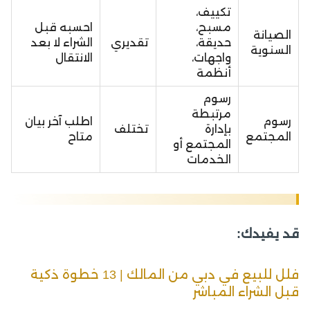
تكييف،
مسبح،
احسبه قبل
الصيانة
حديقة،
تقديري
الشراء لا بعد
السنوية
واجهات،
الانتقال
أنظمة
رسوم
مرتبطة
رسوم
اطلب آخر بيان
بإدارة
تختلف
المجتمع
متاح
المجتمع أو
الخدمات
قد يفيدك:
فلل للبيع في دبي من المالك | 13 خطوة ذكية
قبل الشراء المباشر