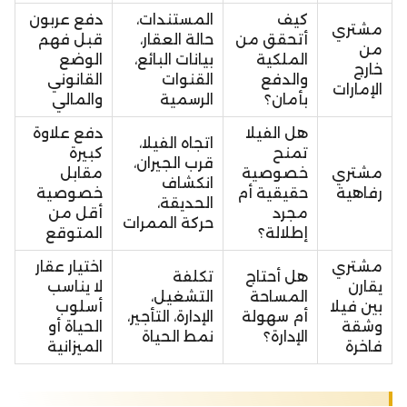
كيف
المستندات،
دفع عربون
مشتري
أتحقق من
حالة العقار،
قبل فهم
من
الملكية
بيانات البائع،
الوضع
خارج
والدفع
القنوات
القانوني
الإمارات
بأمان؟
الرسمية
والمالي
هل الفيلا
دفع علاوة
اتجاه الفيلا،
تمنح
كبيرة
قرب الجيران،
مشتري
خصوصية
مقابل
انكشاف
رفاهية
حقيقية أم
خصوصية
الحديقة،
مجرد
أقل من
حركة الممرات
إطلالة؟
المتوقع
مشتري
اختيار عقار
هل أحتاج
تكلفة
يقارن
لا يناسب
المساحة
التشغيل،
بين فيلا
أسلوب
أم سهولة
الإدارة، التأجير،
وشقة
الحياة أو
الإدارة؟
نمط الحياة
فاخرة
الميزانية