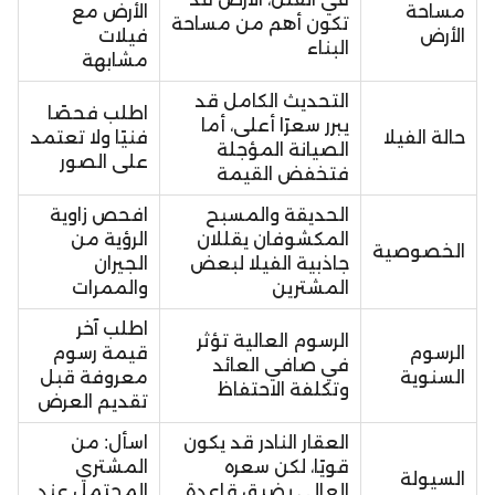
مساحة
الأرض مع
تكون أهم من مساحة
الأرض
فيلات
البناء
مشابهة
التحديث الكامل قد
اطلب فحصًا
يبرر سعرًا أعلى، أما
حالة الفيلا
فنيًا ولا تعتمد
الصيانة المؤجلة
على الصور
فتخفض القيمة
الحديقة والمسبح
افحص زاوية
المكشوفان يقللان
الرؤية من
الخصوصية
جاذبية الفيلا لبعض
الجيران
المشترين
والممرات
اطلب آخر
الرسوم العالية تؤثر
الرسوم
قيمة رسوم
في صافي العائد
السنوية
معروفة قبل
وتكلفة الاحتفاظ
تقديم العرض
العقار النادر قد يكون
اسأل: من
قويًا، لكن سعره
المشتري
السيولة
العالي يضيق قاعدة
المحتمل عند