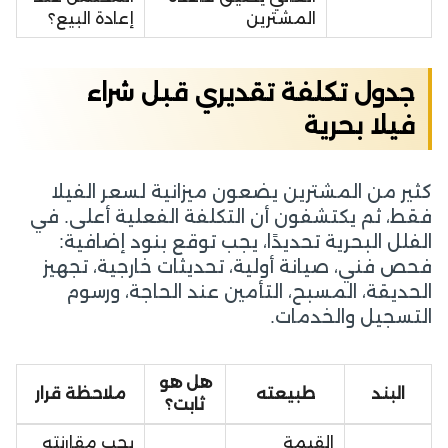
المشترين
إعادة البيع؟
جدول تكلفة تقديري قبل شراء
فيلا بحرية
كثير من المشترين يضعون ميزانية لسعر الفيلا
فقط، ثم يكتشفون أن التكلفة الفعلية أعلى. في
الفلل البحرية تحديدًا، يجب توقع بنود إضافية:
فحص فني، صيانة أولية، تحديثات خارجية، تجهيز
الحديقة، المسبح، التأمين عند الحاجة، ورسوم
التسجيل والخدمات.
هل هو
البند
طبيعته
ملاحظة قرار
ثابت؟
القيمة
يجب مقارنته