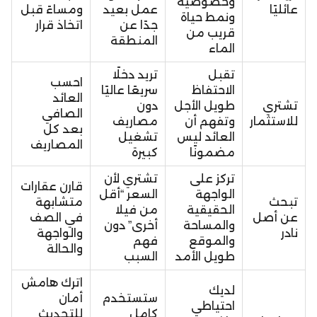
وخصوصية
عائليًا
عمل بعيد
ومساءً قبل
ونمط حياة
جدًا عن
اتخاذ قرار
قريب من
المنطقة
الماء
تقبل
تريد دخلًا
احسب
الاحتفاظ
سريعًا عاليًا
العائد
تشتري
طويل الأجل
دون
الصافي
للاستثمار
وتفهم أن
مصاريف
بعد كل
العائد ليس
تشغيل
المصاريف
مضمونًا
كبيرة
تركز على
تشتري لأن
قارن عقارات
الواجهة
السعر “أقل
تبحث
متشابهة
الحقيقية
من فيلا
عن أصل
في الصف
والمساحة
أخرى” دون
نادر
والواجهة
والموقع
فهم
والحالة
طويل الأمد
السبب
اترك هامش
لديك
ستستخدم
أمان
احتياطي
كامل
للتحديث