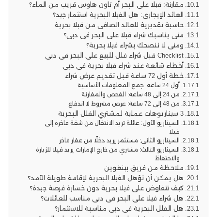
مقارنة: فيلا على البحر أم تاون هاوس قريب من الماء؟
العائد الإيجاري: هل الفيلا البحرية استثمار جيد؟
حاسبة تقديرية للعائد الصافي من فيلا بحرية
متى يناسبك شراء فيلا على البحر في دبي؟
ومتى لا ننصحك بشراء فيلا بحرية؟
Checklist قبل شراء فلل للبيع على البحر في دبي
أخطاء شائعة عند شراء فيلا بحرية في دبي
خطة أول 72 ساعة قبل تقديم عرض شراء
أول 24 ساعة: جمع المعلومات الأساسية
من 24 إلى 48 ساعة: الفحص والمقارنة
من 48 إلى 72 ساعة: عرض مشروط لا اندفاع
3 سيناريوهات عملية لمشتري الفلل البحرية
السيناريو الأول: عائلة تريد الانتقال من شقة فاخرة إلى
فيلا
السيناريو الثاني: مستثمر يريد دخلًا من عقار فاخر
السيناريو الثالث: مشتري من خارج الإمارات يريد فيلا للزيارة
والاحتفاظ
ملاحظة من فريق بينغوين
هل يمكن أن تؤهل الفيلا البحرية لإقامة طويلة الأمد؟
كيف تتفاوض على فيلا بحرية دون خسارة فرصة جيدة؟
هل شراء فيلا على البحر في دبي مناسب للعائلات؟
هل الفلل البحرية في دبي مناسبة للاستثمار؟