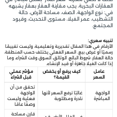
العقارات البحرية، يجب مقارنة العقار بعقار يشبهه
في: نوع الواجهة، الصف، مساحة الأرض، حالة
التشطيب، عمر الفيلا، مستوى التحديث، وقيود
المجتمع.
تنبيه سعري:
الأرقام في هذا المقال تقديرية وتعليمية، وليست تقييمًا
رسميًا أو عرض بيع. السعر الفعلي يختلف حسب المنطقة،
حالة العقار، شروط البائع، الوثائق، السوق وقت الشراء، وما
إذا كانت الفيلا جاهزة أو قيد الإنشاء.
عامل
كيف يرفع أو يخفض
مؤشر عملي
السعر
القيمة؟
قبل الشراء
تحقق من أن
الواجهة
غالبًا ترفع السعر لأنها
الواجهة
المباشرة
نادرة ومطلوبة
فعلية وليست
وصفًا عامًا
قارن مساحة
في الفلل، الأرض قد