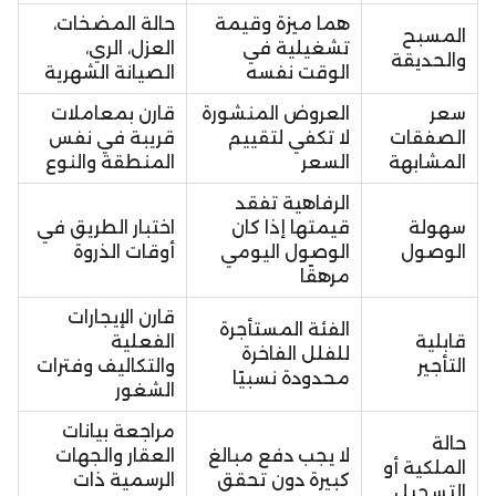
هما ميزة وقيمة
حالة المضخات،
المسبح
تشغيلية في
العزل، الري،
والحديقة
الوقت نفسه
الصيانة الشهرية
سعر
العروض المنشورة
قارن بمعاملات
الصفقات
لا تكفي لتقييم
قريبة في نفس
المشابهة
السعر
المنطقة والنوع
الرفاهية تفقد
سهولة
قيمتها إذا كان
اختبار الطريق في
الوصول
الوصول اليومي
أوقات الذروة
مرهقًا
قارن الإيجارات
الفئة المستأجرة
قابلية
الفعلية
للفلل الفاخرة
التأجير
والتكاليف وفترات
محدودة نسبيًا
الشغور
مراجعة بيانات
حالة
لا يجب دفع مبالغ
العقار والجهات
الملكية أو
كبيرة دون تحقق
الرسمية ذات
التسجيل