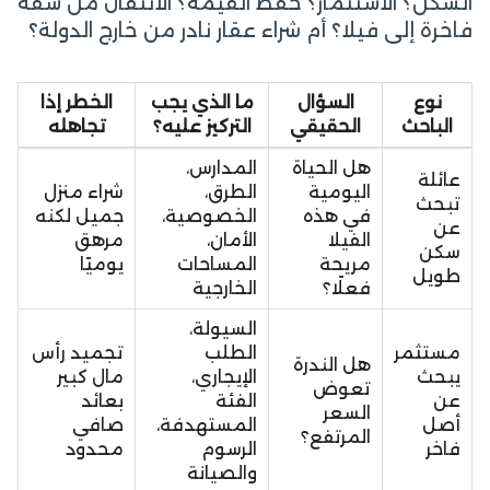
السكن؟ الاستثمار؟ حفظ القيمة؟ الانتقال من شقة
فاخرة إلى فيلا؟ أم شراء عقار نادر من خارج الدولة؟
نوع
السؤال
ما الذي يجب
الخطر إذا
الباحث
الحقيقي
التركيز عليه؟
تجاهله
هل الحياة
المدارس،
عائلة
اليومية
الطرق،
شراء منزل
تبحث
في هذه
الخصوصية،
جميل لكنه
عن
الفيلا
الأمان،
مرهق
سكن
مريحة
المساحات
يوميًا
طويل
فعلًا؟
الخارجية
السيولة،
مستثمر
الطلب
تجميد رأس
هل الندرة
يبحث
الإيجاري،
مال كبير
تعوض
عن
الفئة
بعائد
السعر
أصل
المستهدفة،
صافي
المرتفع؟
فاخر
الرسوم
محدود
والصيانة