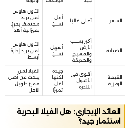
جيدًا
الوحدات
أولوية
التاون هاوس
أقل
لمن يريد
السعر
أعلى غالبًا
نسبيًا
مجتمعًا بحريًا
بميزانية أهدأ
أكبر بسبب
التاون هاوس
الأرض
أسهل
الصيانة
لمن يريد إدارة
والمسبح
نسبيًا
أبسط
والحديقة
جيدة
الفيلا لمن
أقوى في
القيمة
لكنها
يبحث عن أصل
الأصول
الرمزية
أقل
مميز طويل
النادرة
تميزًا
الأجل
العائد الإيجاري: هل الفيلا البحرية
استثمار جيد؟