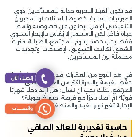
قد تكون الفيلا البحرية جذابة للمستأجرين ذوي
الميزانيات العالية، خصوصًا العائلات أو المديرين
التنفيذيين أو من يبحثون عن خصوصية ونمط
حياة فاخر. لكن الاستثمار لا يُقاس بالإيجار السنوي
فقط. يجب خصم رسوم المجتمع، الصيانة، فترات
الشغور، تكاليف التسويق، الإصلاحات، وتجديدات
محتملة بين المستأجرين.
في هذا النوع من العقارات، قد يكون الهدف أحيانًا
إتصـل الآن
حفظ القيمة والندرة أكثر من العائد النقدي
المرتفع. لذلك يجب أن تسأل: هل أريد دخلًا شهريًا
قويًا؟ أم أصلًا نادرًا مع فرصة احتفاظ طويلة؟
الإجابة تغير نوع الفيلا والمنطقة والميزانية.
وآتســــاب
حاسبة تقديرية للعائد الصافي