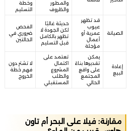
والمطور
وخطة
والظروف
التسليم
قد تظهر
حديثة غالبًا
عيوب
الفحص
لكن الجودة لا
الصيانة
عمرية أو
ضروري في
تظهر بالكامل
أعمال
الحالتين
قبل التسليم
مؤجلة
يمكن
تعتمد على
تقديرها بناءً
اكتمال
لا تشترِ دون
إعادة
على واقع
المشروع
فهم خطة
البيع
المجتمع
والطلب
الخروج
الحالي
المستقبلي
مقارنة: فيلا على البحر أم تاون