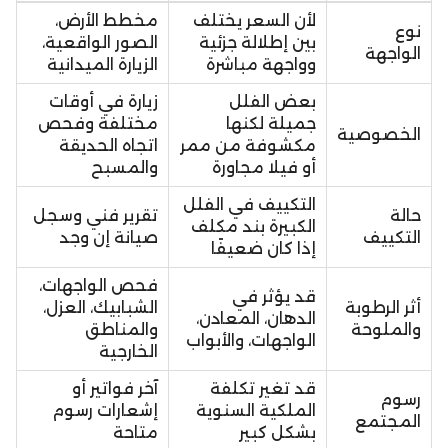
لأن السعر يختلف
مخطط الأرض،
نوع
بين إطلالة جزئية
الصور الواقعية،
الواجهة
وواجهة مباشرة
الزيارة الميدانية
بعض الفلل
زيارة في أوقات
جميلة لكنها
مختلفة وفحص
الخصوصية
مكشوفة من ممر
اتجاه الحديقة
أو فيلا مجاورة
والمسبح
التكييف في الفلل
حالة
تقرير فني وسجل
الكبيرة بند مكلف
التكييف
صيانة إن وجد
إذا كان ضعيفًا
فحص الواجهات،
قد يؤثر في
أثر الرطوبة
الشبابيك، العزل،
الدهان، المعادن،
والملوحة
والمناطق
الواجهات، والأبواب
الخارجية
قد تغير تكلفة
آخر فواتير أو
رسوم
الملكية السنوية
إشعارات رسوم
المجتمع
بشكل كبير
متاحة