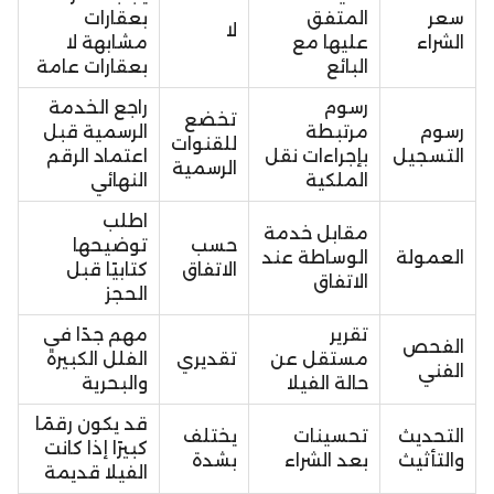
سعر
المتفق
بعقارات
لا
الشراء
عليها مع
مشابهة لا
البائع
بعقارات عامة
رسوم
راجع الخدمة
تخضع
رسوم
مرتبطة
الرسمية قبل
للقنوات
التسجيل
بإجراءات نقل
اعتماد الرقم
الرسمية
الملكية
النهائي
اطلب
مقابل خدمة
حسب
توضيحها
العمولة
الوساطة عند
الاتفاق
كتابيًا قبل
الاتفاق
الحجز
تقرير
مهم جدًا في
الفحص
مستقل عن
تقديري
الفلل الكبيرة
الفني
حالة الفيلا
والبحرية
قد يكون رقمًا
التحديث
تحسينات
يختلف
كبيرًا إذا كانت
والتأثيث
بعد الشراء
بشدة
الفيلا قديمة