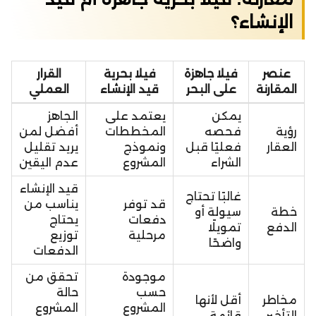
الإنشاء؟
عنصر
فيلا جاهزة
فيلا بحرية
القرار
المقارنة
على البحر
قيد الإنشاء
العملي
يمكن
يعتمد على
الجاهز
رؤية
فحصه
المخططات
أفضل لمن
العقار
فعليًا قبل
ونموذج
يريد تقليل
الشراء
المشروع
عدم اليقين
قيد الإنشاء
غالبًا تحتاج
قد توفر
يناسب من
خطة
سيولة أو
دفعات
يحتاج
الدفع
تمويلًا
مرحلية
توزيع
واضحًا
الدفعات
موجودة
تحقق من
حسب
حالة
مخاطر
أقل لأنها
المشروع
المشروع
التأخير
قائمة