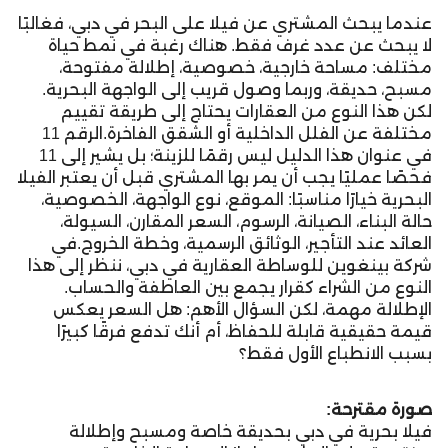
عندما يبحث المشتري عن فيلا على البحر في دبي، فغالبًا
لا يبحث عن عدد غرف فقط. هناك رغبة في نمط حياة
مختلف: مساحة خارجية، خصوصية، إطلالة مفتوحة،
مسبح، حديقة، وربما وصول قريب إلى الواجهة البحرية.
لكن هذا النوع من العقارات يحتاج إلى طريقة تقييم
مختلفة عن الفلل الداخلية أو الشقق الفاخرة.الرقم 11
في عنوان هذا الدليل ليس رقمًا للزينة؛ بل يشير إلى 11
فحصًا عمليًا يجب أن يمر بها المشتري قبل أن يعتبر الفيلا
البحرية خيارًا مناسبًا: الموقع، نوع الواجهة، الخصوصية،
حالة البناء، الصيانة، الرسوم، السعر المقارن، السيولة،
العائد عند التأجير، الوثائق الرسمية، وخطة الخروج.في
شركة بينغوين للوساطة العقارية في دبي، ننظر إلى هذا
النوع من الشراء كقرار يجمع بين العاطفة والحساب.
الإطلالة مهمة، لكن السؤال الأهم: هل السعر يعكس
قيمة حقيقية قابلة للحفاظ، أم أنك تدفع فرقًا كبيرًا
بسبب الانطباع الأول فقط؟
صورة مقترحة:
فيلا بحرية في دبي بحديقة خاصة ومسبح وإطلالة