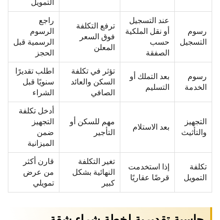
التمويل
عند التسجيل
راجع
ترفع التكلفة
رسوم
أو نقل الملكية
الرسوم
فوق السعر
التسجيل
حسب
الرسمية قبل
المعلن
الصفقة
الحجز
تؤثر في تكلفة
اطلب تقديرًا
رسوم
بعد التملك أو
السكن والعائد
سنويًا قبل
الخدمة
التسليم
الصافي
الشراء
أدخل تكلفة
التجهيز
مهم للسكن أو
التجهيز
بعد الاستلام
والتأثيث
التأجير
ضمن
الميزانية
تغير التكلفة
قارن أكثر
تكلفة
إذا استخدمت
النهائية بشكل
من عرض
التمويل
قرضًا عقاريًا
كبير
تمويلي
حاسبة تقديرية لخطة شراء شقة