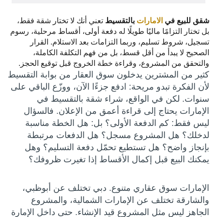
شقق للبيع في
الامارات
بالتقسيط
تعني أنك لا تختار شقة فقط،
بل تختار التزامًا ماليًا طويلًا له دفعة أولى، أقساط مرحلية، رسوم
تسجيل، شروط تسليم، وربما التزامات بعد الاستلام. القرار
الصحيح لا يبدأ من أقل قسط، بل من فهم التكلفة الكاملة،
والتحقق من المشروع، وقراءة خطة الخروج قبل توقيع الحجز.
كثير من المشترين يدخلون سوق العقار من بوابة التقسيط
لأن الفكرة تبدو مريحة: ادفع جزءًا الآن، ووزّع الباقي على
سنوات. لكن في الواقع، شراء شقة بالتقسيط في
الإمارات يحتاج إلى قراءة أعمق من الإعلان. فالسؤال
ليس فقط: كم الدفعة الأولى؟ بل: هل الخطة مناسبة
لدخلك؟ هل المشروع مسجل؟ هل الدفعات مرتبطة
بإنجاز واضح؟ هل تستطيع تحمّل دفعة التسليم؟ وهل
يمكنك البيع قبل إكمال الأقساط إذا تغيرت ظروفك؟
الإمارات سوق عقاري متنوع. دبي تختلف عن أبوظبي،
والشارقة تختلف عن الإمارات الشمالية، والمشروع
الجاهز ليس مثل المشروع قيد الإنشاء. حتى داخل الإمارة