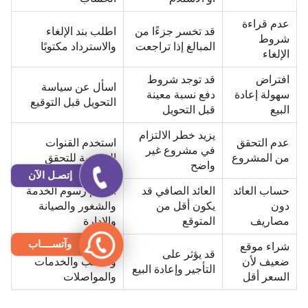
عدم قراءة
قد تخسر جزءًا من
اطلب بند الإلغاء
شروط
المبالغ إذا تراجعت
والاسترداد مكتوبًا
الإلغاء
افتراض
قد توجد شروط
اسأل عن سياسة
سهولة إعادة
دفع نسبة معينة
التحويل قبل التوقيع
البيع
قبل التحويل
يزيد خطر الالتزام
عدم التحقق
استخدم القنوات
في مشروع غير
من المشروع
الرسمية للتحقق
واضح
إتصـل الآن
حساب العائد
العائد الصافي قد
اخصم رسوم الخدمة
دون
يكون أقل من
والشغور والصيانة
مصاريف
المتوقع
والإدارة
وآتســــاب
شراء موقع
وازن بين السعر
قد يؤثر على
ضعيف لأن
والطلب والخدمات
التأجير وإعادة البيع
السعر أقل
والمواصلات