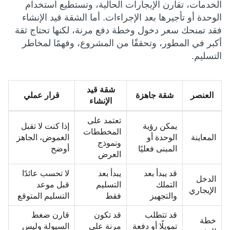
الخدمات، تقارن الإيجارات الحالية، وتستطيع استخدام
الوحدة أو تأجيرها بعد الإجراءات. أما الشقة قيد الإنشاء
فقد تمنحك سعر دخول وخطة دفع مرنة، لكنها تحتاج ثقة
أكبر في المطور، وتحققًا من المشروع، وفهمًا لمخاطر
التسليم.
شقة قيد
العنصر
شقة جاهزة
قرار عملي
الإنشاء
تعتمد على
يمكن رؤية
إذا كنت لا تقبل
المخططات
المعاينة
الوحدة أو
الغموض، الجاهز
ونموذج
المبنى فعليًا
أوضح
العرض
قد يبدأ بعد
يبدأ بعد
لا تحسب عائدًا
الدخل
التملك
التسليم
قبل موعد
الإيجاري
والتجهيز
فقط
التسليم المتوقع
قد تتطلب
قد تكون
قارن ضغط
خطة
تمويلًا أو دفعة
مرنة على
السيولة وليس