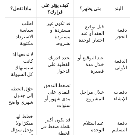
كيف يؤثر على
البند
متى يظهر؟
ماذا تفعل؟
قرارك؟
قد تكون غير
اطلب
قبل توقيع
دفعة
مستردة أو
سياسة
العقد أو عند
الحجز
مستردة
الاسترداد
اختيار الوحدة
بشروط
مكتوبة
لا تدفعها إذا
عند التوقيع أو
تحدد قدرتك
الدفعة
كانت
خلال مدة
الفعلية على
الأولى
ستستهلك
قصيرة
الدخول
كل السيولة
تضغط التدفق
حوّل الخطة
دفعات
خلال مراحل
النقدي على
إلى جدول
الإنشاء
المشروع
مدى شهور أو
شهري واضح
سنوات
خطط لها
قد تكون أكبر
دفعة
عند استلام
مبكرًا ولا
نقطة ضغط في
التسليم
الوحدة
تؤجل سؤال
الخطة