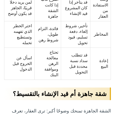
قد يتأخر إذا
لمن يريد دخلًا
الاستفادة
إذا كانت
كان المشروع
قريبًا، الجاهز
من
الشقة
قيد الإنشاء
قد يكون أوضح
العقار
جاهزة
تأخير، شروط
اختر الخطر
فائدة، التزام
إلغاء، دفعة
الذي تفهمه
المخاطر
طويل،
تسليم، قيود
وتستطيع
شروط رهن
تحويل
تحمله
تحتاج
قد تتطلب
معالجة
اسأل عن
إعادة
سداد نسبة
الرهن
الخروج قبل
البيع
محددة قبل
وموافقة
الدخول
التحويل
البنك
شقة جاهزة أم قيد الإنشاء بالتقسيط؟
الشقة الجاهزة تمنحك وضوحًا أكبر: ترى العقار، تعرف