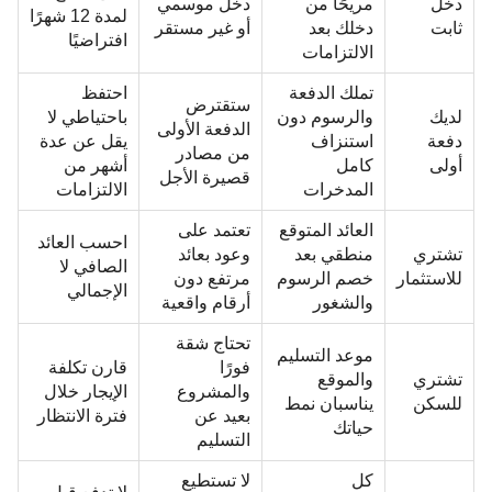
دخل
مريحًا من
دخل موسمي
لمدة 12 شهرًا
ثابت
دخلك بعد
أو غير مستقر
افتراضيًا
الالتزامات
تملك الدفعة
احتفظ
ستقترض
لديك
والرسوم دون
باحتياطي لا
الدفعة الأولى
دفعة
استنزاف
يقل عن عدة
من مصادر
أولى
كامل
أشهر من
قصيرة الأجل
المدخرات
الالتزامات
العائد المتوقع
تعتمد على
احسب العائد
تشتري
منطقي بعد
وعود بعائد
الصافي لا
للاستثمار
خصم الرسوم
مرتفع دون
الإجمالي
والشغور
أرقام واقعية
تحتاج شقة
موعد التسليم
فورًا
قارن تكلفة
تشتري
والموقع
والمشروع
الإيجار خلال
للسكن
يناسبان نمط
بعيد عن
فترة الانتظار
حياتك
التسليم
كل
لا تستطيع