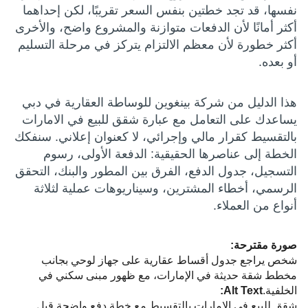
نفسها، قد تجد خطتين بنفس السعر تقريبًا، لكن إحداهما
أكثر أمانًا لأن الدفعات متوازنة والمشروع واضح، والأخرى
أكثر خطورة لأن معظم الالتزام يتركز في مرحلة التسليم
أو بعده.
هذا الدليل من شركة بينغوين للوساطة العقارية في دبي
يساعدك على التعامل مع عبارة شقق للبيع في الامارات
بالتقسيط كقرار مالي وإجرائي، لا كعنوان إعلاني. سنفكك
الخطة إلى عناصرها الحقيقية: الدفعة الأولى، رسوم
التسجيل، جدول الدفع، الفرق بين المطور والبنك، التحقق
الرسمي، أخطاء المشترين، وسيناريوهات عملية لثلاثة
أنواع من العملاء.
صورة مقترحة:
شخص يراجع جدول أقساط عقارية على جهاز لوحي بجانب
مخطط شقة حديثة في الإمارات، مع ظهور مبنى سكني في
الخلفية.
Alt Text:
شقق للبيع في الامارات بالتقسيط مع خطة دفع واضحة قبل