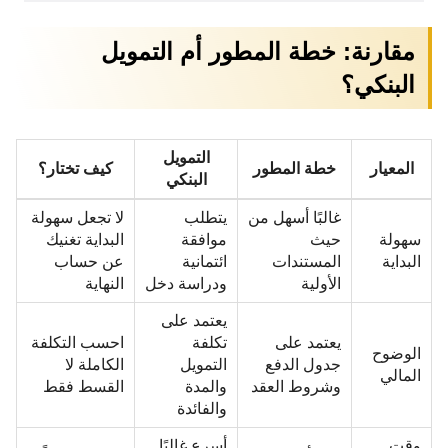
مقارنة: خطة المطور أم التمويل
البنكي؟
التمويل
المعيار
خطة المطور
كيف تختار؟
البنكي
غالبًا أسهل من
يتطلب
لا تجعل سهولة
سهولة
حيث
موافقة
البداية تغنيك
البداية
المستندات
ائتمانية
عن حساب
الأولية
ودراسة دخل
النهاية
يعتمد على
يعتمد على
تكلفة
احسب التكلفة
الوضوح
جدول الدفع
التمويل
الكاملة لا
المالي
وشروط العقد
والمدة
القسط فقط
والفائدة
وقت
أسرع غالبًا