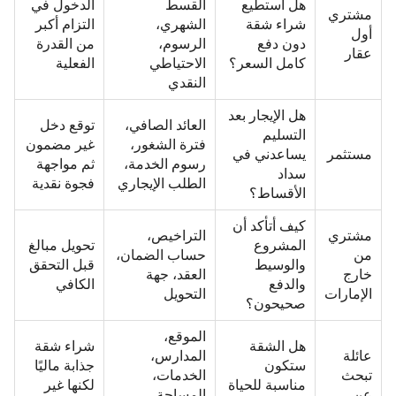
هل أستطيع
القسط
الدخول في
مشتري
شراء شقة
الشهري،
التزام أكبر
أول
دون دفع
الرسوم،
من القدرة
عقار
كامل السعر؟
الاحتياطي
الفعلية
النقدي
هل الإيجار بعد
العائد الصافي،
توقع دخل
التسليم
فترة الشغور،
غير مضمون
مستثمر
يساعدني في
رسوم الخدمة،
ثم مواجهة
سداد
الطلب الإيجاري
فجوة نقدية
الأقساط؟
كيف أتأكد أن
مشتري
التراخيص،
المشروع
تحويل مبالغ
من
حساب الضمان،
والوسيط
قبل التحقق
خارج
العقد، جهة
والدفع
الكافي
الإمارات
التحويل
صحيحون؟
الموقع،
هل الشقة
شراء شقة
عائلة
المدارس،
ستكون
جذابة ماليًا
تبحث
الخدمات،
مناسبة للحياة
لكنها غير
عن
المساحة،