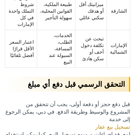
ميزانيتك أقل
طبيعة الملكية،
شروط
الشارقة
أو هدفك
القوانين المحلية،
التملك واحدة
سكني عائلي
سهولة التأجير
في كل
الإمارات
الخدمات،
تبحث عن
الطلب،
اعتبار السعر
الإمارات
تكلفة دخول
المسافة،
الأقل قرارًا
الشمالية
أخف أو
السيولة عند
أفضل تلقائيًا
سكن هادئ
البيع
التحقق الرسمي قبل دفع أي مبلغ
قبل دفع حجز أو دفعة أولى، يجب أن تتحقق من
المشروع والوسيط وطريقة الدفع. في دبي، يمكن الرجوع
إلى خدمة
تسجيل بيع عقار
لمعرفة إجراءات ورسوم تسجيل البيع، كما يمكن استخدام