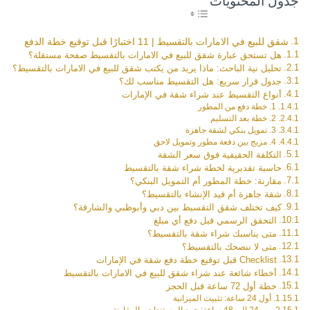
جدول المحتويات
شقق للبيع في الامارات بالتقسيط | 11 اختبارًا قبل توقيع خطة الدفع
هل تستحق عبارة شقق للبيع في الامارات بالتقسيط صفحة مستقلة؟
تحليل نية الباحث: ماذا يريد من يكتب شقق للبيع في الامارات بالتقسيط؟
جدول قرار سريع: هل التقسيط مناسب لك؟
أنواع التقسيط عند شراء شقة في الإمارات
1. خطة دفع من المطور
2. خطة بعد التسليم
3. تمويل بنكي لشقة جاهزة
4. مزيج بين دفعة مطور وتمويل لاحق
التكلفة الحقيقية فوق سعر الشقة
حاسبة تقديرية لخطة شراء شقة بالتقسيط
مقارنة: خطة المطور أم التمويل البنكي؟
شقة جاهزة أم قيد الإنشاء بالتقسيط؟
كيف تختلف شقق التقسيط بين دبي وأبوظبي والشارقة؟
التحقق الرسمي قبل دفع أي مبلغ
متى يناسبك شراء شقة بالتقسيط؟
متى لا ننصحك بالتقسيط؟
Checklist قبل توقيع خطة دفع شقة في الإمارات
أخطاء شائعة عند شراء شقق للبيع في الامارات بالتقسيط
خطة أول 72 ساعة قبل الحجز
أول 24 ساعة: تثبيت الميزانية
من 24 إلى 48 ساعة: جمع المستندات والمقارنة