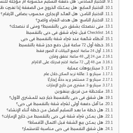
الاختبار السادس: هل دفعة التسليم محسوبة أم مؤجلة للنسي
الاختبار السابع: هل يمكنك الخروج من الصفقة إذا تغيرت ظ
الاختبار الثامن: هل العائد الإيجاري محسوب بصافي الأرقام؟
الاختبار التاسع: هل هدف الشراء واضح؟
متى ننصحك بشقق دبي بالتقسيط؟ ومتى لا ننصحك؟
Checklist قبل شراء شقق في دبي بالتقسيط
أخطاء شائعة عند شراء شقة بالتقسيط في دبي
خطة أول 72 ساعة قبل دفع حجز شقة بالتقسيط
أول 24 ساعة: اجمع البيانات لا الصور فقط
من 24 إلى 48 ساعة: تحقق وقارن
من 48 إلى 72 ساعة: اختبر قدرتك على الالتزام
3 سيناريوهات عملية
سيناريو 1: عائلة تريد السكن خلال عام
سيناريو 2: مستثمر يريد دخلًا إيجاريًا
سيناريو 3: مشتري من خارج الإمارات
ملاحظة من فريق بينغوين
هل شقق في دبي بالتقسيط خيار جيد للمشتري الأول؟
ما أقل دفعة أولى لشراء شقة بالتقسيط في دبي؟
هل خطة ما بعد التسليم أفضل من خطة أثناء الإنشاء؟
هل يمكن شراء شقة في دبي بالتقسيط من خارج الإمارات؟
هل يمكن بيع الشقة قبل اكتمال الأقساط؟
هل شقق التقسيط في دبي مناسبة للاستثمار؟