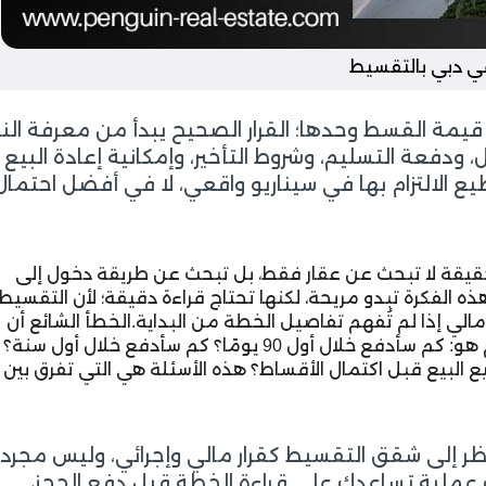
 دبي بالتقسيط
قيمة القسط وحدها؛ القرار الصحيح يبدأ من معرفة الن
ودفعة التسليم، وشروط التأخير، وإمكانية إعادة البيع
ع الالتزام بها في سيناريو واقعي، لا في أفضل احتمال
يقة لا تبحث عن عقار فقط، بل تبحث عن طريقة دخول إلى
لفكرة تبدو مريحة، لكنها تحتاج قراءة دقيقة؛ لأن التقسيط
مالي إذا لم تُفهم تفاصيل الخطة من البداية.الخطأ الشائع أن
يسأل المشتري: كم القسط الشهري؟ بينما السؤال الأهم هو: كم سأدفع خلال أول 90 يومًا؟ كم سأدفع خلال أول 
البيع قبل اكتمال الأقساط؟ هذه الأسئلة هي التي تفرق بين
ظر إلى شقق التقسيط كقرار مالي وإجرائي، وليس مجرد
لك يركز هذا الدليل على 9 اختبارات عملية تساعدك على قراءة الخطة قبل دفع الحجز،