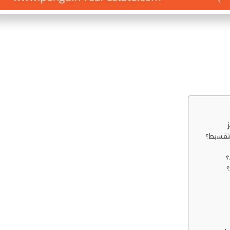
لتقسيط؟
؟
؟