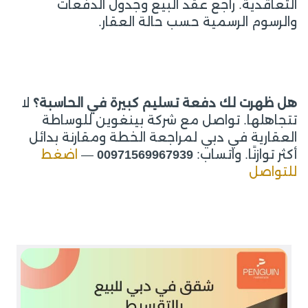
التعاقدية. راجع عقد البيع وجدول الدفعات
والرسوم الرسمية حسب حالة العقار.
هل ظهرت لك دفعة تسليم كبيرة في الحاسبة؟
لا
تتجاهلها. تواصل مع شركة بينغوين للوساطة
العقارية في دبي لمراجعة الخطة ومقارنة بدائل
أكثر توازنًا. واتساب:
00971569967939
—
اضغط
للتواصل