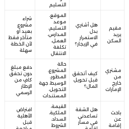
التسليم
الموقع،
شراء
موعد
هل أشتري
مشروع
مقيم
التسليم،
بدل
بعيد أو
يريد
المدارس،
الاستمرار
متأخر فقط
السكن
العمل،
في الإيجار؟
لأن الخطة
تكلفة
سهلة
الانتقال
حالة
دفع مبلغ
مشتري
المشروع،
كيف أتحقق
دون تحقق
من
المطور،
قبل تحويل
كافٍ من
خارج
الوسيط، جهة
المال؟
الإطار
الإمارات
التحويل،
الرسمي
المستندات
القيمة،
هل الشقة
افتراض
باحث
الملكية،
تساعدني
الأهلية
عن
السداد،
في مسار
قبل
إقامة
الشروط
إقامة
مراجعة