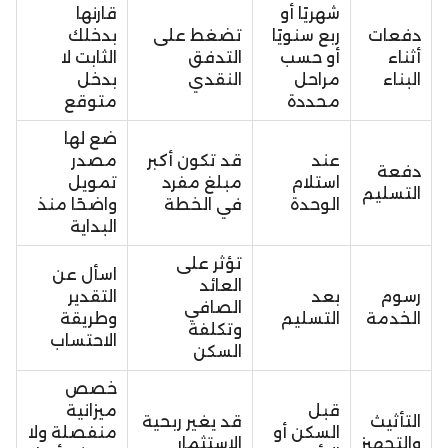
شهريًا أو
قارنها
دفعات
ربع سنويًا
تضغط على
بدخلك
أثناء
أو حسب
التدفق
الثابت لا
البناء
مراحل
النقدي
بدخل
محددة
متوقع
ضع لها
عند
قد تكون أكبر
مصدر
دفعة
استلام
مبلغ مفرد
تمويل
التسليم
الوحدة
في الخطة
واضحًا منذ
البداية
تؤثر على
اسأل عن
العائد
رسوم
بعد
التقدير
الصافي
الخدمة
التسليم
وطريقة
وتكلفة
الاحتساب
السكن
خصص
قبل
ميزانية
التأثيث
قد يغير ربحية
السكن أو
منفصلة ولا
والتجهيز
الاستثمار