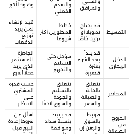
والمبنى
والتقدم
وضوحًا أكبر
والمرافق
الفعلي
قيد الإنشاء
قد يحتاج
خطط
لمن يريد
التقسيط
تمويلًا أو
المطورين أكثر
توزيع
ترتيبًا خاصًا
شيوعًا
الدفعات
قد يبدأ
الجاهزة
مؤجل حتى
الدخل
بعد الشراء
للمستثمر
التسليم
الإيجاري
بفترة
الذي يريد
والتجهيز
قصيرة
دخلًا أسرع
تتعلق
تتعلق
حسب قدرة
بالحالة
بالتسليم
المشتري
المخاطر
والصيانة
والجودة
على
والسعر
والسوق لاحقًا
الانتظار
مرتبط
قد يرتبط
اسأل عن
الخروج
بالسوق
بنسبة سداد
شروط إعادة
من
والرهن إن
وموافقة
البيع قبل
الصفقة