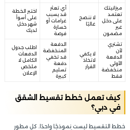
ميزانيتك
أي تعثر
اختبر الخطة
تعتمد
قد يسبب
لا ننصح
على أسوأ
على دخل
غرامات أو
غالبًا
شهر دخل
غير
خسارة
لديك
مضمون
فرصة
تشتري
الدفعة
اطلب جدول
لأن
المنخفضة
لا يكفي
الدفعات
الدفعة
قد تخفي
لاتخاذ
الكامل لا
الأولى
دفعة
القرار
ملخص
منخفضة
تسليم
الإعلان
فقط
كبيرة
كيف تعمل خطط تقسيط الشقق
في دبي؟
خطط التقسيط ليست نموذجًا واحدًا. كل مطور