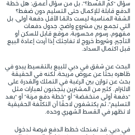
سؤال “كم القسط؟”، بل من سؤال أعمق: هل خطة
الدفع قابلة للإكمال حتى التسليم دون ضغط؟
الشقة المناسبة ليست دائمًا الأقل دفعة أولى، بل
التي تجمع بين مشروع واضح، جدول دفعات
مفهوم، رسوم محسوبة، موقع قابل للسكن أو
التأجير، وشروط خروج لا تفاجئك إذا أردت إعادة البيع
قبل اكتمال السداد.
البحث عن شقق في دبي للبيع بالتقسيط يبدو في
ظاهره بحثًا عن عروض مريحة، لكنه في الحقيقة
بحث عن توازن بين الرغبة في التملك والقدرة على
الالتزام. كثير من المشترين ينجذبون لعبارات مثل
“دفعة أولى منخفضة” أو “خطة دفع مرنة” أو “بعد
التسليم”، ثم يكتشفون لاحقًا أن التكلفة الحقيقية
لا تظهر في القسط الشهري وحده.
في دبي، قد تمنحك خطط الدفع فرصة لدخول