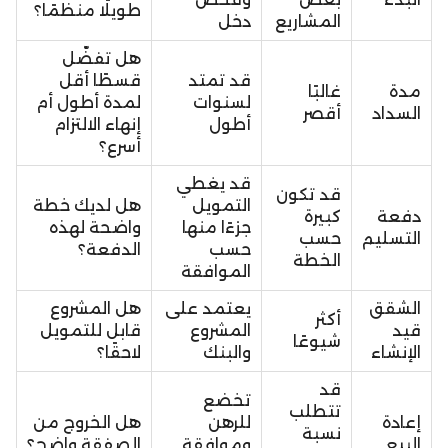
طويلًا منظمًا؟
المشاريع
دخل
هل تفضّل
قد تمتد
قسطًا أقل
مدة
غالبًا
لسنوات
لمدة أطول أم
السداد
أقصر
أطول
إنهاء الالتزام
أسرع؟
قد يغطي
قد تكون
التمويل
هل لديك خطة
دفعة
كبيرة
جزءًا منها
واضحة لهذه
التسليم
حسب
حسب
الدفعة؟
الخطة
الموافقة
الشقق
يعتمد على
هل المشروع
أكثر
قيد
المشروع
قابل للتمويل
شيوعًا
الإنشاء
والبنك
لاحقًا؟
قد
تخضع
تتطلب
إعادة
للرهن
هل الخروج من
نسبة
البيع
وموافقة
الصفقة واضح؟