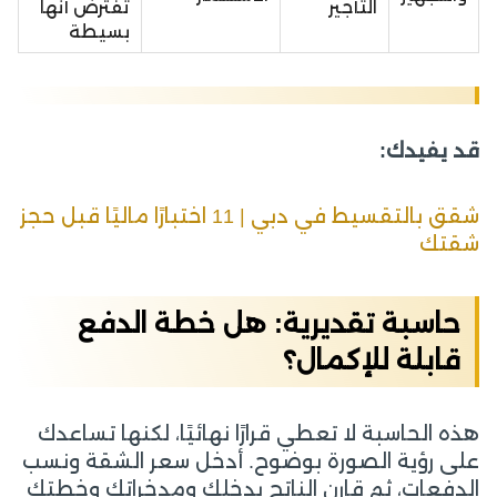
التأجير
تفترض أنها
بسيطة
قد يفيدك:
شقق بالتقسيط في دبي | 11 اختبارًا ماليًا قبل حجز
شقتك
حاسبة تقديرية: هل خطة الدفع
قابلة للإكمال؟
هذه الحاسبة لا تعطي قرارًا نهائيًا، لكنها تساعدك
على رؤية الصورة بوضوح. أدخل سعر الشقة ونسب
الدفعات، ثم قارن الناتج بدخلك ومدخراتك وخطتك