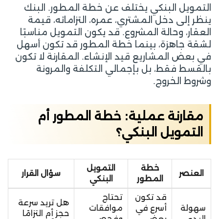
التمويل البنكي يختلف عن خطة المطور. البنك
ينظر إلى دخل المشتري، عمره، التزاماته، قيمة
العقار، وحالة المشروع. قد يكون التمويل مناسبًا
لشقة جاهزة، بينما خطة المطور قد تكون أسهل
في بعض المشاريع قيد الإنشاء. المقارنة لا تكون
بالقسط فقط، بل بإجمالي التكلفة والمرونة
وشروط الخروج.
مقارنة عملية: خطة المطور أم
التمويل البنكي؟
خطة
التمويل
العنصر
سؤال القرار
المطور
البنكي
قد تكون
تحتاج
هل تريد سرعة
سهولة
أسرع في
موافقات
حجز أم التزامًا
البدء
بعض
وفحص