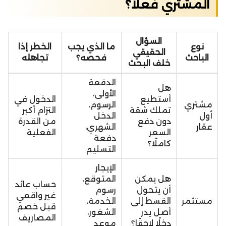
المشتري فعلًا؟
السؤال
نوع
ما الذي يجب
الخطر إذا
الحقيقي
الباحث
فحصه؟
تجاهله
خلف البحث
الدفعة
هل
الأولى،
أستطيع
الدخول في
مشتري
الرسوم،
تملك شقة
التزام أكبر
أول
الدخل
دون دفع
من القدرة
عقار
الشهري،
السعر
الفعلية
دفعة
كاملًا؟
التسليم
الإيجار
هل يمكن
المتوقع،
حساب عائد
أن يتحول
رسوم
غير واقعي
مستثمر
القسط إلى
الخدمة،
قبل خصم
أصل يدر
الشغور،
المصاريف
دخلًا لاحقًا؟
موعد