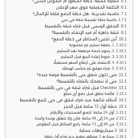
مقارنة عملية: خطة المطور أم التمويل البنكي؟
التكلفة الحقيقية فوق سعر الإعلان
حاسبة تقديرية: هل خطة الدفع قابلة للإكمال؟
حاسبة خطة تقسيط شقة في دبي
التحقق الرسمي قبل شراء شقة بالتقسيط
شقة جاهزة أم قيد الإنشاء بالتقسيط؟
أين تختبئ المخاطر في خطة الدفع؟
1. دفعة تسليم غير محسوبة
2. رسوم خدمة مرتفعة بعد التسليم
3. شروط إعادة البيع قبل التسليم
4. الاعتماد على ارتفاع السعر مستقبلًا
5. شراء موقع غير مناسب لهدفك
متى تكون شقق دبي بالتقسيط فرصة جيدة؟
متى لا ننصحك بالشراء بالتقسيط؟
Checklist قبل شراء شقة في دبي بالتقسيط
قائمة تحقق قبل دفع أي مبلغ
أخطاء شائعة عند شراء شقق في دبي للبيع بالتقسيط
خطة أول 72 ساعة قبل الحجز
أول 24 ساعة: اجمع المستندات والأرقام
من 24 إلى 48 ساعة: قارن ولا تتعلق بوحدة واحدة
من 48 إلى 72 ساعة: راجع المخاطر قبل التفاوض
3 سيناريوهات عملية
سيناريو 1: موظف مقيم يريد شراء أول شقة