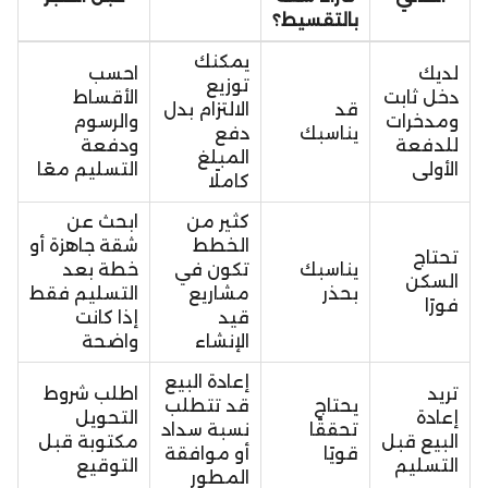
بالتقسيط؟
يمكنك
لديك
احسب
توزيع
دخل ثابت
الأقساط
قد
الالتزام بدل
ومدخرات
والرسوم
يناسبك
دفع
للدفعة
ودفعة
المبلغ
الأولى
التسليم معًا
كاملًا
كثير من
ابحث عن
الخطط
شقة جاهزة أو
تحتاج
يناسبك
تكون في
خطة بعد
السكن
بحذر
مشاريع
التسليم فقط
فورًا
قيد
إذا كانت
الإنشاء
واضحة
إعادة البيع
تريد
اطلب شروط
يحتاج
قد تتطلب
إعادة
التحويل
تحققًا
نسبة سداد
البيع قبل
مكتوبة قبل
قويًا
أو موافقة
التسليم
التوقيع
المطور