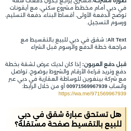
صورة مقترحة:
مشتري يراجع جدول دفعات شقة
في دبي أمام مخطط مشروع سكني، مع أيقونات
توضح الدفعة الأولى، أقساط البناء، دفعة التسليم،
ورسوم التسجيل.
Alt Text:
شقق في دبي للبيع بالتقسيط مع
مراجعة خطة الدفع والرسوم قبل الشراء
قبل دفع العربون:
إذا كان لديك عرض لشقة بخطة
دفع وتريد قراءة الأرقام والشروط بوضوح، تواصل
مع شركة بينغوين للوساطة العقارية في دبي عبر
واتساب
00971569967939
أو من خلال الرابط:
https://wa.me/971569967939
هل تستحق عبارة شقق في دبي
للبيع بالتقسيط صفحة مستقلة؟