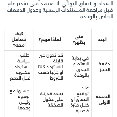
السداد، والاتفاق النهائي. لا تعتمد على تقدير عام
قبل مراجعة المستندات الرسمية وجدول الدفعات
الخاص بالوحدة.
كيف
متى
البند
لماذا مهم؟
تتعامل
يظهر؟
معه؟
قد تكون غير
اطلب
في بداية
قابلة
سياسة
دفعة
الاهتمام
للاسترداد كليًا
الاسترداد
الحجز
الجدي
أو جزئيًا حسب
مكتوبة
بالوحدة
الشروط
قبل الدفع
عند
احسبها مع
توقيع
تحدد قدرتك
الدفعة
الرسوم
الاتفاق أو
على دخول
الأولى
وليس
خلال فترة
الصفقة
وحدها
قصيرة